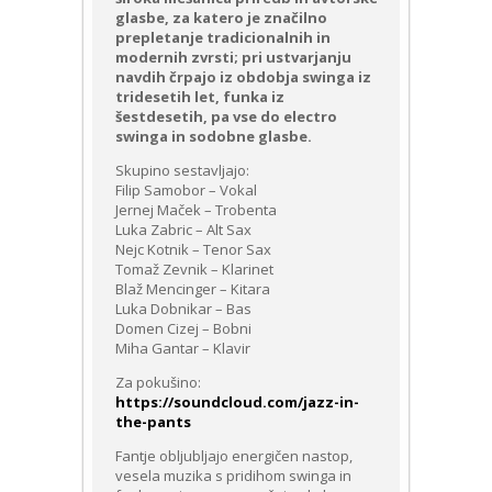
glasbe, za katero je značilno
prepletanje tradicionalnih in
modernih zvrsti; pri ustvarjanju
navdih črpajo iz obdobja swinga iz
tridesetih let, funka iz
šestdesetih, pa vse do electro
swinga in sodobne glasbe.
Skupino sestavljajo:
Filip Samobor – Vokal
Jernej Maček – Trobenta
Luka Zabric – Alt Sax
Nejc Kotnik – Tenor Sax
Tomaž Zevnik – Klarinet
Blaž Mencinger – Kitara
Luka Dobnikar – Bas
Domen Cizej – Bobni
Miha Gantar – Klavir
Za pokušino:
https://soundcloud.com/
jazz-in-
the-pants
Fantje obljubljajo energičen nastop,
vesela muzika s pridihom swinga in