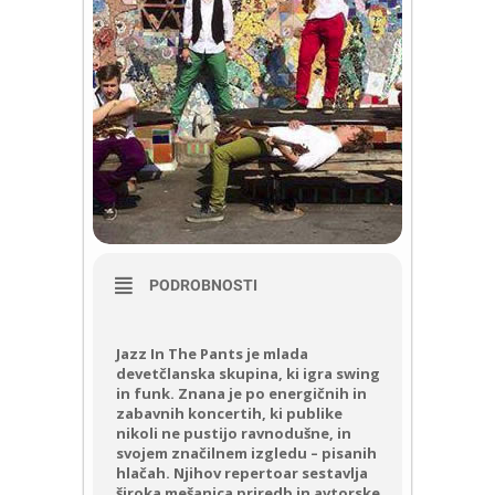
PODROBNOSTI
Jazz In The Pants je mlada
devetčlanska skupina, ki igra swing
in funk. Znana je po energičnih in
zabavnih koncertih, ki publike
nikoli ne pustijo ravnodušne, in
svojem značilnem izgledu – pisanih
hlačah. Njihov repertoar sestavlja
široka mešanica priredb in avtorske