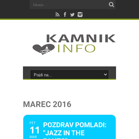
MAREC 2016
PET
POZDRAV POMLADI:
11
"JAZZ IN THE
MAR