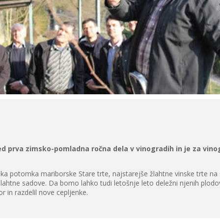
d prva zimsko-pomladna ročna dela v vinogradih in je za vino
a potomka mariborske Stare trte, najstarejše žlahtne vinske trte na 
lahtne sadove. Da bomo lahko tudi letošnje leto deležni njenih plodov
r in razdelil nove cepljenke.