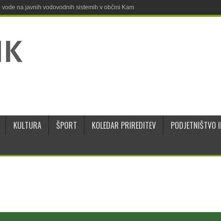
ne vode na javnih vodovodnih sistemih v občini Kamnik
KULTURA
ŠPORT
KOLEDAR PRIREDITEV
PODJETNIŠTVO I