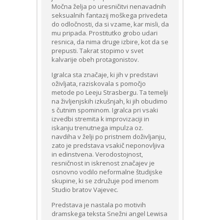
Močna želja po uresničitvi nenavadnih
seksualnih fantazij moškega privedeta
do odločnosti, da si vzame, kar misli, da
mu pripada. Prostitutko grobo udari
resnica, da nima druge izbire, kot da se
prepusti. Takrat stopimo v svet
kalvarije obeh protagonistov.
Igralca sta značaje, ki jih v predstavi
oživljata, raziskovala s pomočjo
metode po Leeju Strasbergu. Ta temelji
na življenjskih izkušnjah, ki jih obudimo
s čutnim spominom. Igralca pri vsaki
izvedbi stremita k improvizaciji in
iskanju trenutnega impulza oz.
navdiha v želji po pristnem doživljanju,
zato je predstava vsakič neponovljiva
in edinstvena. Verodostojnost,
resničnost in iskrenost značajev je
osnovno vodilo neformalne študijske
skupine, ki se združuje pod imenom
Studio bratov Vajevec.
Predstava je nastala po motivih
dramskega teksta Snežni angel Lewisa