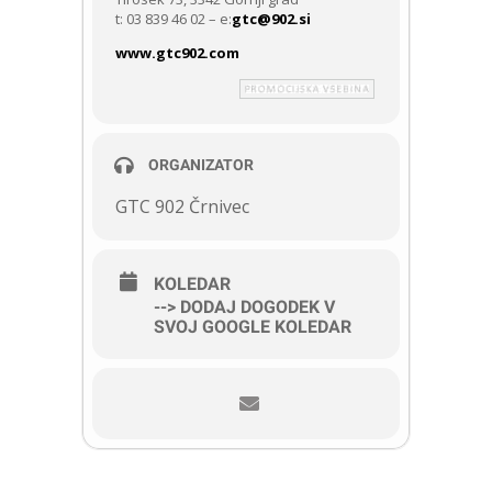
t: 03 839 46 02 – e:
gtc@902.si
www.gtc902.com
ORGANIZATOR
GTC 902 Črnivec
KOLEDAR
--> DODAJ DOGODEK V
SVOJ GOOGLE KOLEDAR