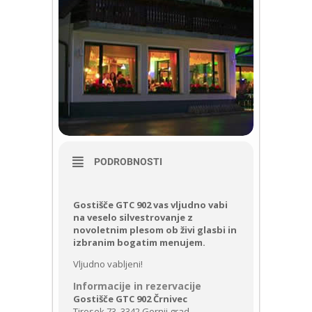
PODROBNOSTI
Gostišče GTC 902 vas vljudno vabi
na veselo silvestrovanje z
novoletnim plesom ob živi glasbi in
izbranim bogatim menujem.
Vljudno vabljeni!
Informacije in rezervacije
Gostišče GTC 902 Črnivec
Tirosek 73, 3342 Gornji grad