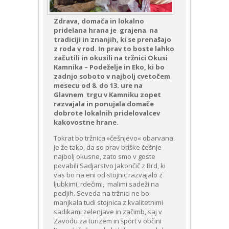
Zdrava, domača in lokalno
pridelana hrana je grajena na
tradiciji in znanjih, ki se prenašajo
z roda v rod. In prav to boste lahko
začutili in okusili na tržnici Okusi
Kamnika – Podeželje in Eko, ki bo
zadnjo soboto v najbolj cvetočem
mesecu od 8. do 13. ure na
Glavnem trgu v Kamniku zopet
razvajala in ponujala domače
dobrote lokalnih pridelovalcev
kakovostne hrane.
Tokrat bo tržnica »češnjevo« obarvana.
Je že tako, da so prav briške češnje
najbolj okusne, zato smo v goste
povabili Sadjarstvo Jakončič z Brd, ki
vas bo na eni od stojnic razvajalo z
ljubkimi, rdečimi, malimi sadeži na
pecljih. Seveda na tržnici ne bo
manjkala tudi stojnica z kvalitetnimi
sadikami zelenjave in začimb, saj v
Zavodu za turizem in šport v občini