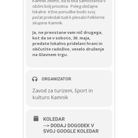
Kamnik želimo, da bi bila samooskrba v
občini bolj prisotna. Poleg običajne
lokalne tržne ponudbe bodo svoj
pečat pridodali tudi k plesalci Folklorne
skupine Kamnik.
Ja, ne preostane vam nič drugega,
kot da se v soboto, 30. maja,
predate lokalno pridelani hrani in
občutite radoživo, veselo druženje
na Glavnem trgu.
ORGANIZATOR
Zavod za turizem, šport in
kulturo Kamnik
KOLEDAR
--> DODAJ DOGODEK V
SVOJ GOOGLE KOLEDAR