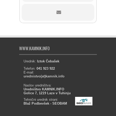
WWW.KAMNIK.INFO
Urednik:
Iztok Čebašek
Telefon:
041 923 922
E-mail:
urednistvo(at)kamnik.info
Naslov uredništva:
Uredništvo KAMNIK.INFO
Golice 7, 1219 Laze v Tuhinju
Tehnični urednik strani:
Blaž Podbevšek - SEOBAM