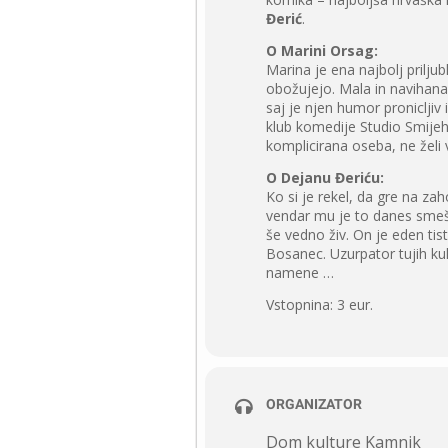
Đerić
.
O Marini Orsag:
Marina je ena najbolj prilju
obožujejo. Mala in navihana
saj je njen humor proniclji
klub komedije Studio Smijeh
komplicirana oseba, ne želi v
O Dejanu Đeriću:
Ko si je rekel, da gre na zah
vendar mu je to danes smešn
še vedno živ. On je eden tisti
Bosanec. Uzurpator tujih kuhi
namene …
Vstopnina: 3 eur.
ORGANIZATOR
Dom kulture Kamnik