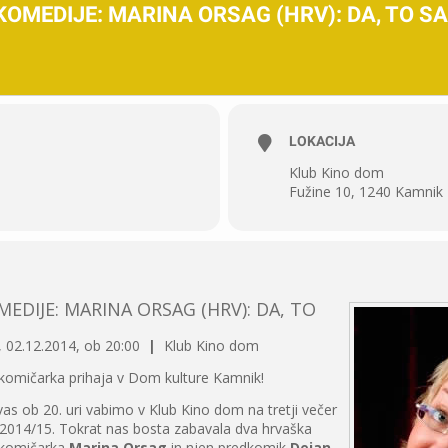
KOMEDIJE: MARINA ORSAG (HRV): DA, TO S
LOKACIJA
Klub Kino dom
Fužine 10, 1240 Kamnik
EDIJE: MARINA ORSAG (HRV): DA, TO
 02.12.2014, ob 20:00
|
Klub Kino dom
komičarka prihaja v Dom kulture Kamnik!
as ob 20. uri vabimo v Klub Kino dom na tretji večer
 2014/15. Tokrat nas bosta zabavala dva hrvaška
 komičarka
Marina Orsag
in njen predkomik
Dejan