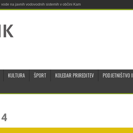
ne vode na javnih vodovodnih sistemih v občini Kamnik
KULTURA
ŠPORT
KOLEDAR PRIREDITEV
PODJETNIŠTVO I
14