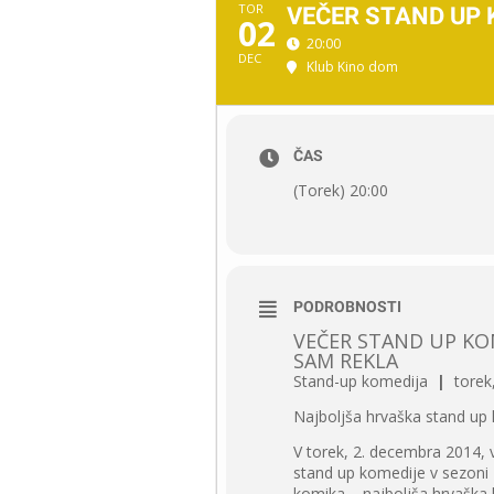
TOR
VEČER STAND UP 
02
20:00
DEC
Klub Kino dom
ČAS
(Torek) 20:00
PODROBNOSTI
VEČER STAND UP KOM
SAM REKLA
Stand-up komedija
|
torek,
Najboljša hrvaška stand up 
V torek, 2. decembra 2014, v
stand up komedije v sezoni
komika – najboljša hrvaška