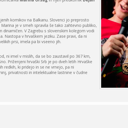
bljenih komikov na Balkanu. Slovenci jo preprosto
 Marina je v smeh spravila še tako zahtevno publiko,
v in dinamičen. V Zagrebu s slovenskim kolegom vodi
a. Nastopa v hrvaškem jeziku. Zase pravi, da ni
elikih prsi, imela pa bi vseeno jih.
od, ni imel v mislih, da se bo zaustavil po 367 km,
o. Priženjeni hrvaški Srb je po dveh letih Hrvaške
h redkih, ki pridejo in se ne vrnejo, pa ni
nj, privatnosti in intelektualne lastnine v čudne