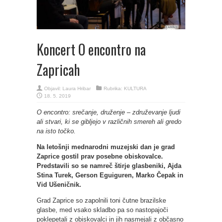
Koncert O encontro na
Zapricah
Objavil:
Laura Hribar
Rubrika:
KULTURA
18. 5. 2019
O encontro: srečanje, druženje – združevanje ljudi
ali stvari, ki se gibljejo v različnih smereh ali gredo
na isto točko.
Na letošnji mednarodni muzejski dan je grad
Zaprice gostil prav posebne obiskovalce.
Predstavili so se namreč štirje glasbeniki, Ajda
Stina Turek, Gerson Eguiguren, Marko Čepak in
Vid Ušeničnik.
Grad Zaprice so zapolnili toni čutne brazilske
glasbe, med vsako skladbo pa so nastopajoči
poklepetali z obiskovalci in jih nasmejali z občasno