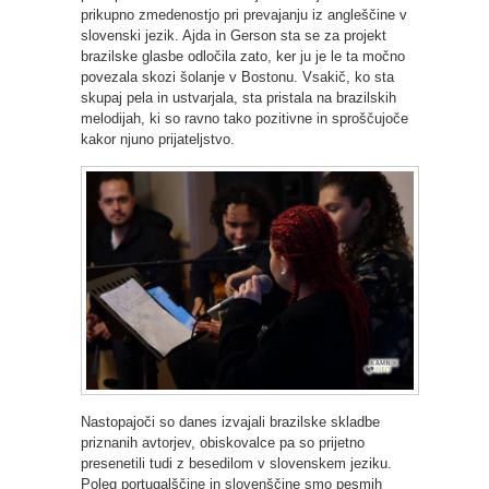
prikupno zmedenostjo pri prevajanju iz angleščine v
slovenski jezik. Ajda in Gerson sta se za projekt
brazilske glasbe odločila zato, ker ju je le ta močno
povezala skozi šolanje v Bostonu. Vsakič, ko sta
skupaj pela in ustvarjala, sta pristala na brazilskih
melodijah, ki so ravno tako pozitivne in sproščujoče
kakor njuno prijateljstvo.
Nastopajoči so danes izvajali brazilske skladbe
priznanih avtorjev, obiskovalce pa so prijetno
presenetili tudi z besedilom v slovenskem jeziku.
Poleg portugalščine in slovenščine smo pesmih