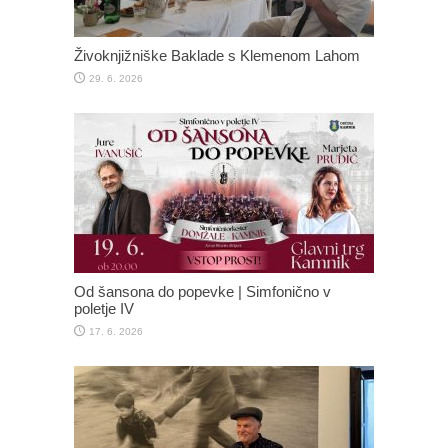
Živoknjižniške Baklade s Klemenom Lahom
29. 6. 2026
Od šansona do popevke | Simfonično v
poletje IV
17. 6. 2026