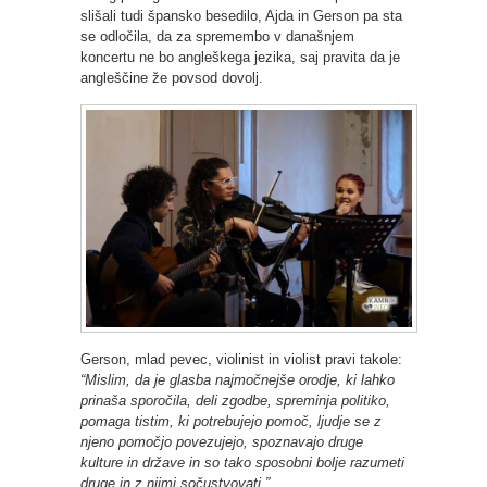
slišali tudi špansko besedilo, Ajda in Gerson pa sta
se odločila, da za spremembo v današnjem
koncertu ne bo angleškega jezika, saj pravita da je
angleščine že povsod dovolj.
Gerson, mlad pevec, violinist in violist pravi takole:
“Mislim, da je glasba najmočnejše orodje, ki lahko
prinaša sporočila, deli zgodbe, spreminja politiko,
pomaga tistim, ki potrebujejo pomoč, ljudje se z
njeno pomočjo povezujejo, spoznavajo druge
kulture in države in so tako sposobni bolje razumeti
druge in z njimi sočustvovati.”