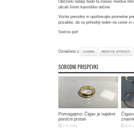
Občinski redarji bodo ta mesec meritve hitro
ulicah širom kamniške občine.
Vozite previdno in upoštevajte prometne pr
pozabite, da se prihodnji teden na ceste in ul
Srečno pot!
Označeno z:
KAMNIK
MERITVE HITROSTI
SORODNI PRISPEVKI
Pomagajmo: Čigav je najdeni
Čigavo
poročni prstan
znamk
7. 8. 2026
6. 8.