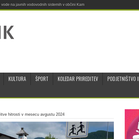
ne vode na javnih vodovodnih sistemih v občini Kamnik
KULTURA
ŠPORT
KOLEDAR PRIREDITEV
PODJETNIŠTVO I
itve hitrosti v mesecu avgustu 2024