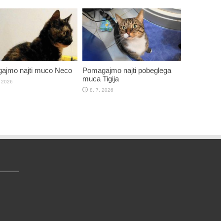
ajmo najti muco Neco
Pomagajmo najti pobeglega
muca Tigija
. 2026
8. 7. 2026