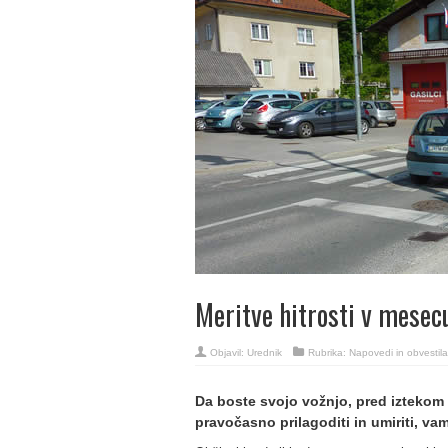
Meritve hitrosti v mese
Objavil:
Urednik
Rubrika:
Napovedi in obvestila
Da boste svojo vožnjo, pred iztekom š
pravočasno prilagoditi in umiriti, va