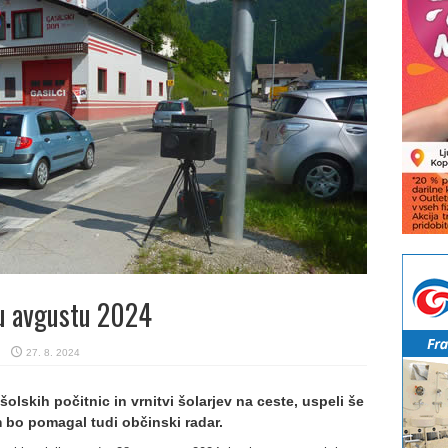
cu avgustu 2024
27. 8. 2024
olskih počitnic in vrnitvi šolarjev na ceste, uspeli še
m bo pomagal tudi občinski radar.