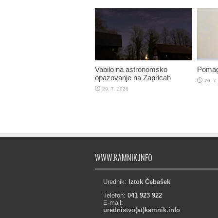
Vabilo na astronomsko
Pomag
opazovanje na Zapricah
20. 7
29. 7. 2026
WWW.KAMNIK.INFO
Urednik:
Iztok Čebašek
Telefon:
041 923 922
E-mail:
urednistvo(at)kamnik.info