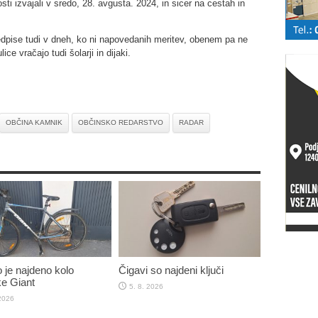
sti izvajali v sredo, 28. avgusta. 2024, in sicer na cestah in
edpise tudi v dneh, ko ni napovedanih meritev, obenem pa ne
ice vračajo tudi šolarji in dijaki.
OBČINA KAMNIK
OBČINSKO REDARSTVO
RADAR
 je najdeno kolo
Čigavi so najdeni ključi
e Giant
5. 8. 2026
 2026