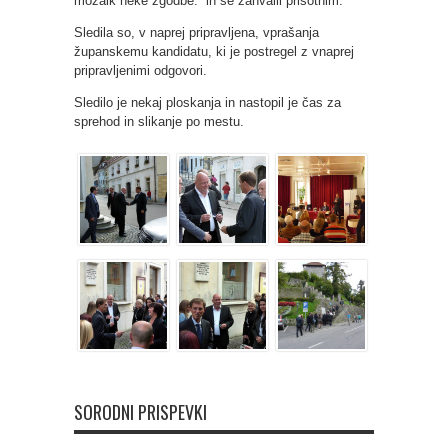
mozaik neke zgodbe.” in se zahvalil prisotnim.
Sledila so, v naprej pripravljena, vprašanja
županskemu kandidatu, ki je postregel z vnaprej
pripravljenimi odgovori.
Sledilo je nekaj ploskanja in nastopil je čas za
sprehod in slikanje po mestu.
SORODNI PRISPEVKI