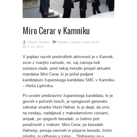
Miro Cerar v Kamniku
Objavil:
Urednik
Rubrika:
Lokalne volitve 2014
2. 10. 2014
V poplavi raznih predvolilnih aktivnosti je v Kamnik,
sicer z manjšo zamudo, no, saj zamuja tudi
sestava vlade, pred nekaj trenutki prispel aktualni
mandatar Miro Cerar, ki je prišel podpret
kandidaturo županskega kandidata SMC v Kamniku
– Aleša Lipičnika.
Po uvodni predstavitvi županskega kandidata, ki je
govoril o počenih loncih, je spregovoril generalni
sekretar stranke Horst Hafner, ki je dejal, da smo
na rondoju, nadaljeval z makedamskimi cestami,
ampak, po njegovih besedah, si želimo poti
poraščenih z mahom. Miro Cerar, po besedah
Hafnerja, ponuja nasmeh in prijazno besedo, tistim
mladim, ki odhajajo v tujino… “Nahajamo se v