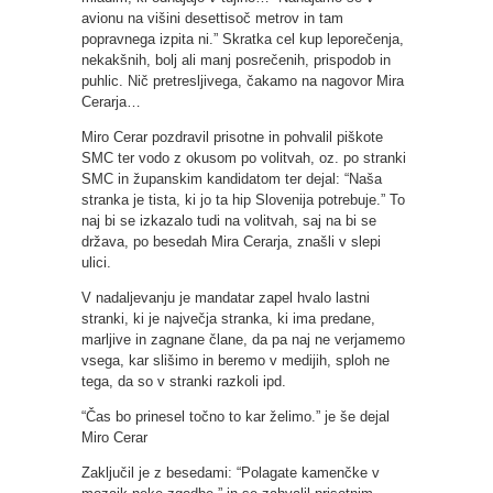
avionu na višini desettisoč metrov in tam
popravnega izpita ni.” Skratka cel kup leporečenja,
nekakšnih, bolj ali manj posrečenih, prispodob in
puhlic. Nič pretresljivega, čakamo na nagovor Mira
Cerarja…
Miro Cerar pozdravil prisotne in pohvalil piškote
SMC ter vodo z okusom po volitvah, oz. po stranki
SMC in županskim kandidatom ter dejal: “Naša
stranka je tista, ki jo ta hip Slovenija potrebuje.” To
naj bi se izkazalo tudi na volitvah, saj na bi se
država, po besedah Mira Cerarja, znašli v slepi
ulici.
V nadaljevanju je mandatar zapel hvalo lastni
stranki, ki je največja stranka, ki ima predane,
marljive in zagnane člane, da pa naj ne verjamemo
vsega, kar slišimo in beremo v medijih, sploh ne
tega, da so v stranki razkoli ipd.
“Čas bo prinesel točno to kar želimo.” je še dejal
Miro Cerar
Zaključil je z besedami: “Polagate kamenčke v