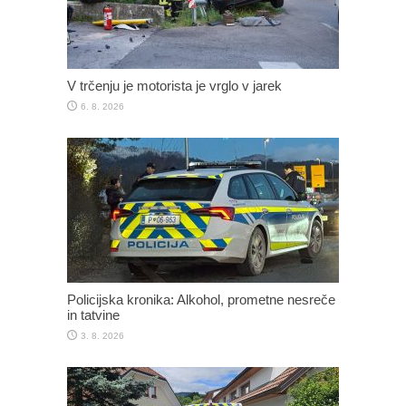
V trčenju je motorista je vrglo v jarek
6. 8. 2026
Policijska kronika: Alkohol, prometne nesreče
in tatvine
3. 8. 2026