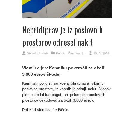
Nepridiprav je iz poslovnih
prostorov odnesel nakit
Objavil:
Urednik
Rubrika:
Črna kronika
10. 6. 2021
Vlomilec je v Kamniku povzročil za okoli
3.000 evrov škode.
Kamniški policisti so včeraj obravnavali vlom v
poslovne prostore, iz katerih je odtujil nakit. Njegov
plen pa je bil kar bogat, saj je lastnika poslovnih
prostorov oškodoval za okoli 3.000 evrov.
Policisti vlomilca še iščejo.