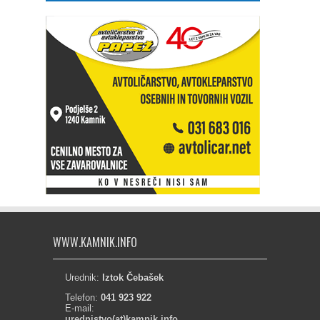
WWW.KAMNIK.INFO
Urednik:
Iztok Čebašek
Telefon:
041 923 922
E-mail:
urednistvo(at)kamnik.info