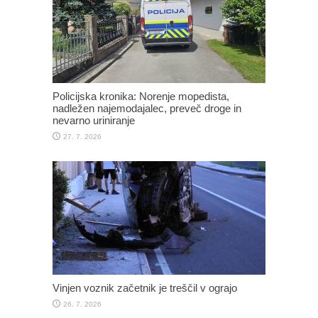
Policijska kronika: Norenje mopedista,
nadležen najemodajalec, preveč droge in
nevarno uriniranje
27. 7. 2026
Vinjen voznik začetnik je treščil v ograjo
26. 7. 2026