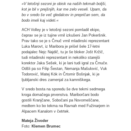
»V letošnji sezoni je obisk na naših tekmah boljši,
kot je bil v prejšnjih, kar me zelo veseli. Upam, da
bo v sredo še več gledalcev in prepričan sem, da
bodo imeli kaj videti.«
ACH Volley je v letošnji sezoni pomladil ekipo,
čeprav se je iz tujine vrnil izkušeni Jan Pokeršnik.
Prav tako se je s Črnuč vrnil mladinski reprezentant
Luka Marovt, iz Maribora je prišel šele 17-letni
podajalec Nejc Najdič, tu je še bloker Jošt Kržič,
tudi mladinski reprezentant in nekoliko starejši
korektor Jaka Sešek, ki je lani tudi igral za Črnuče.
Odšli pa so Filip Šestan, Nemanja Mašulović, Vuk
Todorović, Matej Kök in Črtomir Bošnjak, ki je
ljubljanski dres zamenjal za kamniškega.
V sredo bosta na sporedu še dve tekmi sedmega
kroga domačega prvenstva. Mariborčani bodo
gostili Kranjčane, Sobočani pa Novomeščane,
medtem ko bo tekma na Ravnah med Fužinarjem in
Alpacem Kanalom v četrtek.
Mateja Živoder
Foto:
Klemen Brumec