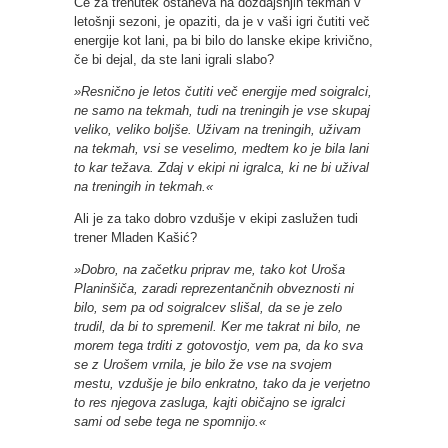
Če za trenutek ostaneva na dozdajšnjih tekmah v
letošnji sezoni, je opaziti, da je v vaši igri čutiti več
energije kot lani, pa bi bilo do lanske ekipe krivično,
če bi dejal, da ste lani igrali slabo?
»Resnično je letos čutiti več energije med soigralci,
ne samo na tekmah, tudi na treningih je vse skupaj
veliko, veliko boljše. Uživam na treningih, uživam
na tekmah, vsi se veselimo, medtem ko je bila lani
to kar težava. Zdaj v ekipi ni igralca, ki ne bi užival
na treningih in tekmah.«
Ali je za tako dobro vzdušje v ekipi zaslužen tudi
trener Mladen Kašić?
»Dobro, na začetku priprav me, tako kot Uroša
Planinšiča, zaradi reprezentančnih obveznosti ni
bilo, sem pa od soigralcev slišal, da se je zelo
trudil, da bi to spremenil. Ker me takrat ni bilo, ne
morem tega trditi z gotovostjo, vem pa, da ko sva
se z Urošem vrnila, je bilo že vse na svojem
mestu, vzdušje je bilo enkratno, tako da je verjetno
to res njegova zasluga, kajti običajno se igralci
sami od sebe tega ne spomnijo.«