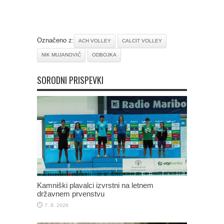
Označeno z:
ACH VOLLEY
CALCIT VOLLEY
NIK MUJANOVIĆ
ODBOJKA
SORODNI PRISPEVKI
Kamniški plavalci izvrstni na letnem
državnem prvenstvu
7. 8. 2026