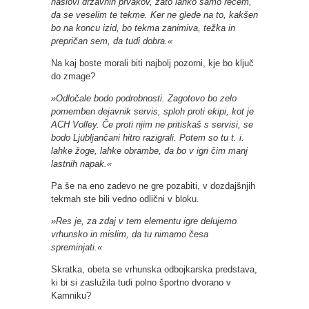
naslovi državnih prvakov, zato lahko samo rečem,
da se veselim te tekme. Ker ne glede na to, kakšen
bo na koncu izid, bo tekma zanimiva, težka in
prepričan sem, da tudi dobra.«
Na kaj boste morali biti najbolj pozorni, kje bo ključ
do zmage?
»Odločale bodo podrobnosti. Zagotovo bo zelo
pomemben dejavnik servis, sploh proti ekipi, kot je
ACH Volley. Če proti njim ne pritiskaš s servisi, se
bodo Ljubljančani hitro razigrali. Potem so tu t. i.
lahke žoge, lahke obrambe, da bo v igri čim manj
lastnih napak.«
Pa še na eno zadevo ne gre pozabiti, v dozdajšnjih
tekmah ste bili vedno odlični v bloku.
»Res je, za zdaj v tem elementu igre delujemo
vrhunsko in mislim, da tu nimamo česa
spreminjati.«
Skratka, obeta se vrhunska odbojkarska predstava,
ki bi si zaslužila tudi polno športno dvorano v
Kamniku?