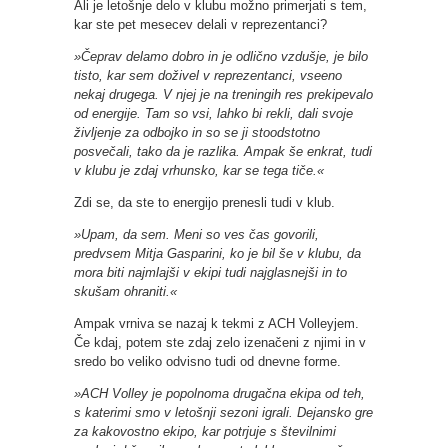
Ali je letošnje delo v klubu možno primerjati s tem,
kar ste pet mesecev delali v reprezentanci?
»Čeprav delamo dobro in je odlično vzdušje, je bilo
tisto, kar sem doživel v reprezentanci, vseeno
nekaj drugega. V njej je na treningih res prekipevalo
od energije. Tam so vsi, lahko bi rekli, dali svoje
življenje za odbojko in so se ji stoodstotno
posvečali, tako da je razlika. Ampak še enkrat, tudi
v klubu je zdaj vrhunsko, kar se tega tiče.«
Zdi se, da ste to energijo prenesli tudi v klub.
»Upam, da sem. Meni so ves čas govorili,
predvsem Mitja Gasparini, ko je bil še v klubu, da
mora biti najmlajši v ekipi tudi najglasnejši in to
skušam ohraniti.«
Ampak vrniva se nazaj k tekmi z ACH Volleyjem.
Če kdaj, potem ste zdaj zelo izenačeni z njimi in v
sredo bo veliko odvisno tudi od dnevne forme.
»ACH Volley je popolnoma drugačna ekipa od teh,
s katerimi smo v letošnji sezoni igrali. Dejansko gre
za kakovostno ekipo, kar potrjuje s številnimi