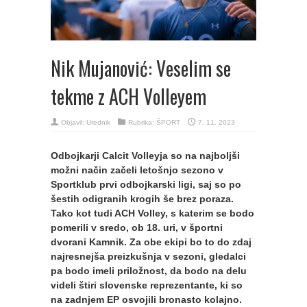
Nik Mujanović: Veselim se
tekme z ACH Volleyem
Objavil:
Urednik
Rubrika:
ŠPORT
7. 11. 2023
Odbojkarji Calcit Volleyja so na najboljši
možni način začeli letošnjo sezono v
Sportklub prvi odbojkarski ligi, saj so po
šestih odigranih krogih še brez poraza.
Tako kot tudi ACH Volley, s katerim se bodo
pomerili v sredo, ob 18. uri, v športni
dvorani Kamnik. Za obe ekipi bo to do zdaj
najresnejša preizkušnja v sezoni, gledalci
pa bodo imeli priložnost, da bodo na delu
videli štiri slovenske reprezentante, ki so
na zadnjem EP osvojili bronasto kolajno.