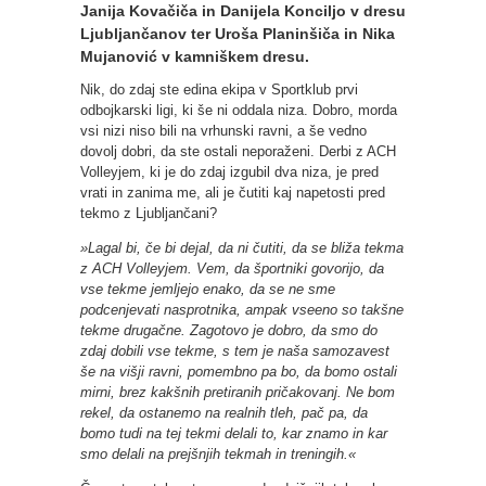
Janija Kovačiča in Danijela Konciljo v dresu
Ljubljančanov ter Uroša Planinšiča in Nika
Mujanović v kamniškem dresu.
Nik, do zdaj ste edina ekipa v Sportklub prvi
odbojkarski ligi, ki še ni oddala niza. Dobro, morda
vsi nizi niso bili na vrhunski ravni, a še vedno
dovolj dobri, da ste ostali neporaženi. Derbi z ACH
Volleyjem, ki je do zdaj izgubil dva niza, je pred
vrati in zanima me, ali je čutiti kaj napetosti pred
tekmo z Ljubljančani?
»Lagal bi, če bi dejal, da ni čutiti, da se bliža tekma
z ACH Volleyjem. Vem, da športniki govorijo, da
vse tekme jemljejo enako, da se ne sme
podcenjevati nasprotnika, ampak vseeno so takšne
tekme drugačne. Zagotovo je dobro, da smo do
zdaj dobili vse tekme, s tem je naša samozavest
še na višji ravni, pomembno pa bo, da bomo ostali
mirni, brez kakšnih pretiranih pričakovanj. Ne bom
rekel, da ostanemo na realnih tleh, pač pa, da
bomo tudi na tej tekmi delali to, kar znamo in kar
smo delali na prejšnjih tekmah in treningih.«