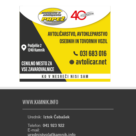
WWW.KAMNIK.INFO
Urednik:
Iztok Čebašek
Telefon:
041 923 922
E-mail:
urednistvo(at)kamnik.info