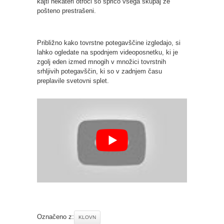
kajti nekateri otroci so spričo vsega skupaj že
pošteno prestrašeni.
Približno kako tovrstne potegavščine izgledajo, si
lahko ogledate na spodnjem videoposnetku, ki je
zgolj eden izmed mnogih v množici tovrstnih
srhljivih potegavščin, ki so v zadnjem času
preplavile svetovni splet.
Označeno z:
KLOVN