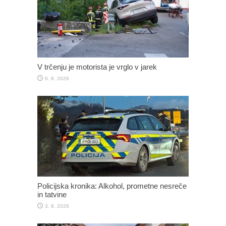
V trčenju je motorista je vrglo v jarek
6. 8. 2026
Policijska kronika: Alkohol, prometne nesreče
in tatvine
3. 8. 2026