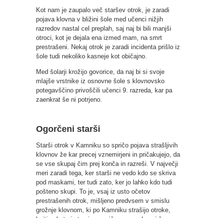
Kot nam je zaupalo več staršev otrok, je zaradi
pojava klovna v bližini šole med učenci nižjih
razredov nastal cel preplah, saj naj bi bili manjši
otroci, kot je dejala ena izmed mam, na smrt
prestrašeni. Nekaj otrok je zaradi incidenta prišlo iz
šole tudi nekoliko kasneje kot običajno.
Med šolarji krožijo govorice, da naj bi si svoje
mlajše vrstnike iz osnovne šole s klovnovsko
potegavščino privoščili učenci 9. razreda, kar pa
zaenkrat še ni potrjeno.
Ogorčeni starši
Starši otrok v Kamniku so spričo pojava strašljivih
klovnov že kar precej vznemirjeni in pričakujejo, da
se vse skupaj čim prej konča in razreši. V največji
meri zaradi tega, ker starši ne vedo kdo se skriva
pod maskami, ter tudi zato, ker jo lahko kdo tudi
pošteno skupi. To je, vsaj iz usto očetov
prestrašenih otrok, mišljeno predvsem v smislu
grožnje klovnom, ki po Kamniku strašijo otroke,