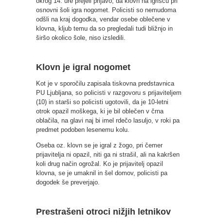
okrog 14. ure prejeli prijavo, da klovn na igrišču pri
osnovni šoli igra nogomet. Policisti so nemudoma
odšli na kraj dogodka, vendar osebe oblečene v
klovna, kljub temu da so pregledali tudi bližnjo in
širšo okolico šole, niso izsledili.
Klovn je igral nogomet
Kot je v sporočilu zapisala tiskovna predstavnica
PU Ljubljana, so policisti v razgovoru s prijaviteljem
(10) in starši so policisti ugotovili, da je 10-letni
otrok opazil moškega, ki je bil oblečen v črna
oblačila, na glavi naj bi imel rdečo lasuljo, v roki pa
predmet podoben lesenemu kolu.
Oseba oz. klovn se je igral z žogo, pri čemer
prijavitelja ni opazil, niti ga ni strašil, ali na kakršen
koli drug način ogrožal. Ko je prijavitelj opazil
klovna, se je umaknil in šel domov, policisti pa
dogodek še preverjajo.
Prestrašeni otroci nižjih letnikov