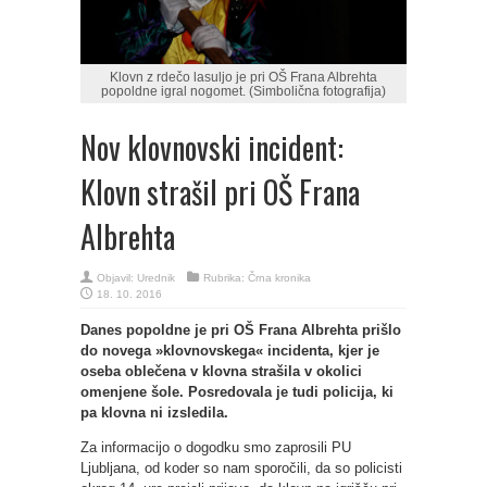
Klovn z rdečo lasuljo je pri OŠ Frana Albrehta
popoldne igral nogomet. (Simbolična fotografija)
Nov klovnovski incident:
Klovn strašil pri OŠ Frana
Albrehta
Objavil:
Urednik
Rubrika:
Črna kronika
18. 10. 2016
Danes popoldne je pri OŠ Frana Albrehta prišlo
do novega »klovnovskega« incidenta, kjer je
oseba oblečena v klovna strašila v okolici
omenjene šole. Posredovala je tudi policija, ki
pa klovna ni izsledila.
Za informacijo o dogodku smo zaprosili PU
Ljubljana, od koder so nam sporočili, da so policisti