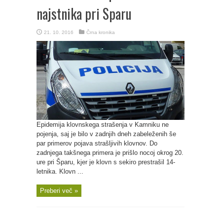
najstnika pri Sparu
21. 10. 2016
Črna kronika
Epidemija klovnskega strašenja v Kamniku ne
pojenja, saj je bilo v zadnjih dneh zabeleženih še
par primerov pojava strašljivih klovnov. Do
zadnjega takšnega primera je prišlo nocoj okrog 20.
ure pri Šparu, kjer je klovn s sekiro prestrašil 14-
letnika. Klovn ...
Preberi več »