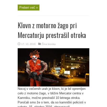
Preberi več »
Klovn z motorno žago pri
Mercatorju prestrašil otroka
17. 10. 2016
Črna kronika
Nocoj v večernih urah je klovn, ki je bil opremljen
celo z motorno žago, v bližini Mercator centra v
Kamniku, močno prestrašil 10 letnega otroka.
Poročali smo že o tem, da so kamniški policisti v
soboto, 15. oktobra 2016, obravnavali ...