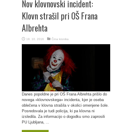
Nov klovnovski incident:
Klovn strašil pri OŠ Frana
Albrehta
18. 10. 2016
Črna kronika
Danes popoldne je pri OŠ Frana Albrehta prišlo do
novega »klovnovskega« incidenta, kjer je oseba
oblečena v klovna strašila v okolici omenjene šole.
Posredovala je tudi policija, ki pa klovna ni
izsledila. Za informacijo o dogodku smo zaprosili
PU Ljubljana, ...