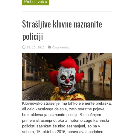
Preberi več »
Strašljive klovne naznanite
policiji
18. 10. 2016
Črna kronika
Klovnovsko strašenje ima lahko elemente prekrška,
ali celo kaznivega dejanja, zato tovrstne pojave
brez oklevanja naznanite policiji. S sinočnjem
primero strašenja otroka z motorno žago kamniški
policisti zaenkrat še niso seznanjeni, so pa v
soboto, 15. oktobra 2016, obravnavali podoben ...