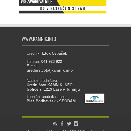
WWW.KAMNIK.INFO
Urednik:
Iztok Čebašek
Telefon:
041 923 922
E-mail:
urednistvo(at)kamnik.info
Naslov uredništva:
Uredništvo KAMNIK.INFO
Golice 7, 1219 Laze v Tuhinju
Tehnični urednik strani:
Blaž Podbevšek - SEOBAM