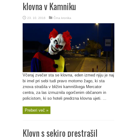
klovna v Kamniku
23. 10. 2016
Črna kronika
Včeraj zvečer sta se klovna, eden izmed njiju je naj
bi imel pri sebi tudi pravo motorno žago, ki sta
znova strašila v bližini kamniškega Mercator
centra, za las izmuznila ogorčenim občanom in
policistom, ki so hoteli predrzna klovna ujeti. ...
Preberi več »
Klovn s sekiro prestrašil