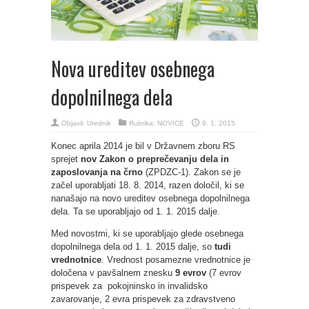
Nova ureditev osebnega
dopolnilnega dela
Objavil:
Urednik
Rubrika:
NOVICE
9. 1. 2015
Konec aprila 2014 je bil v Državnem zboru RS
sprejet
nov Zakon o preprečevanju dela in
zaposlovanja na črno
(ZPDZC-1). Zakon se je
začel uporabljati 18. 8. 2014, razen določil, ki se
nanašajo na novo ureditev osebnega dopolnilnega
dela. Ta se uporabljajo od 1. 1. 2015 dalje.
Med novostmi, ki se uporabljajo glede osebnega
dopolnilnega dela od 1. 1. 2015 dalje, so
tudi
vrednotnice
. Vrednost posamezne vrednotnice je
določena v pavšalnem znesku
9 evrov
(7 evrov
prispevek za pokojninsko in invalidsko
zavarovanje, 2 evra prispevek za zdravstveno