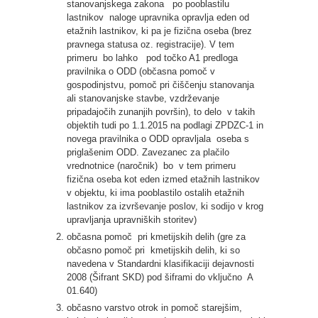
stanovanjskega zakona po pooblastilu
lastnikov naloge upravnika opravlja eden od
etažnih lastnikov, ki pa je fizična oseba (brez
pravnega statusa oz. registracije). V tem
primeru bo lahko pod točko A1 predloga
pravilnika o ODD (občasna pomoč v
gospodinjstvu, pomoč pri čiščenju stanovanja
ali stanovanjske stavbe, vzdrževanje
pripadajočih zunanjih površin), to delo v takih
objektih tudi po 1.1.2015 na podlagi ZPDZC-1 in
novega pravilnika o ODD opravljala oseba s
priglašenim ODD. Zavezanec za plačilo
vrednotnice (naročnik) bo v tem primeru
fizična oseba kot eden izmed etažnih lastnikov
v objektu, ki ima pooblastilo ostalih etažnih
lastnikov za izvrševanje poslov, ki sodijo v krog
upravljanja upravniških storitev)
občasna pomoč pri kmetijskih delih (gre za
občasno pomoč pri kmetijskih delih, ki so
navedena v Standardni klasifikaciji dejavnosti
2008 (Šifrant SKD) pod šiframi do vključno A
01.640)
občasno varstvo otrok in pomoč starejšim,