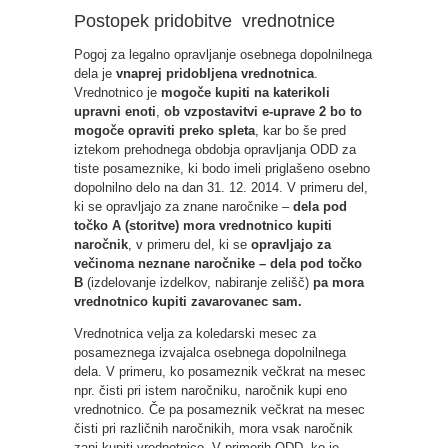
Postopek pridobitve vrednotnice
Pogoj za legalno opravljanje osebnega dopolnilnega
dela je
vnaprej pridobljena vrednotnica
.
Vrednotnico je
mogoče kupiti na katerikoli
upravni enoti
,
ob vzpostavitvi e-uprave 2 bo to
mogoče opraviti preko spleta
, kar bo še pred
iztekom prehodnega obdobja opravljanja ODD za
tiste posameznike, ki bodo imeli priglašeno osebno
dopolnilno delo na dan 31. 12. 2014. V primeru del,
ki se opravljajo za znane naročnike –
dela pod
točko A (storitve)
mora vrednotnico kupiti
naročnik
, v primeru del, ki se
opravljajo za
večinoma neznane naročnike – dela pod točko
B
(izdelovanje izdelkov, nabiranje zelišč)
pa mora
vrednotnico kupiti zavarovanec sam.
Vrednotnica velja za koledarski mesec za
posameznega izvajalca osebnega dopolnilnega
dela. V primeru, ko posameznik večkrat na mesec
npr. čisti pri istem naročniku, naročnik kupi eno
vrednotnico. Če pa posameznik večkrat na mesec
čisti pri različnih naročnikih, mora vsak naročnik
zanj kupiti vrednotnico. V primerih ODD, ko je