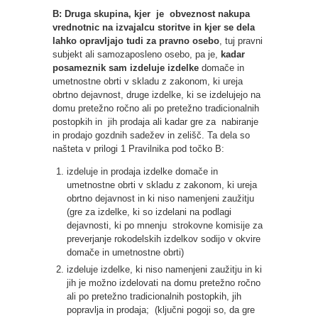
B: Druga skupina, kjer je obveznost nakupa
vrednotnic na izvajalcu storitve in kjer se dela
lahko opravljajo tudi za pravno osebo
, tuj pravni
subjekt ali samozaposleno osebo, pa je,
kadar
posameznik sam izdeluje izdelke
domače in
umetnostne obrti v skladu z zakonom, ki ureja
obrtno dejavnost, druge izdelke, ki se izdelujejo na
domu pretežno ročno ali po pretežno tradicionalnih
postopkih in jih prodaja ali kadar gre za nabiranje
in prodajo gozdnih sadežev in zelišč. Ta dela so
našteta v prilogi 1 Pravilnika pod točko B:
izdeluje in prodaja izdelke domače in
umetnostne obrti v skladu z zakonom, ki ureja
obrtno dejavnost in ki niso namenjeni zaužitju
(gre za izdelke, ki so izdelani na podlagi
dejavnosti, ki po mnenju strokovne komisije za
preverjanje rokodelskih izdelkov sodijo v okvire
domače in umetnostne obrti)
izdeluje izdelke, ki niso namenjeni zaužitju in ki
jih je možno izdelovati na domu pretežno ročno
ali po pretežno tradicionalnih postopkih, jih
popravlja in prodaja; (ključni pogoji so, da gre