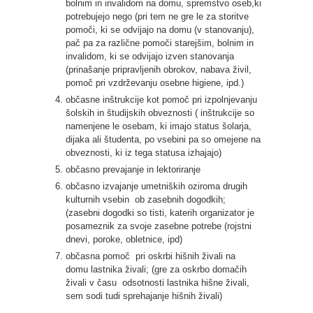
bolnim in invalidom na domu, spremstvo oseb,ki
potrebujejo nego (pri tem ne gre le za storitve
pomoči, ki se odvijajo na domu (v stanovanju),
pač pa za različne pomoči starejšim, bolnim in
invalidom, ki se odvijajo izven stanovanja
(prinašanje pripravljenih obrokov, nabava živil,
pomoč pri vzdrževanju osebne higiene, ipd.)
občasne inštrukcije kot pomoč pri izpolnjevanju
šolskih in študijskih obveznosti ( inštrukcije so
namenjene le osebam, ki imajo status šolarja,
dijaka ali študenta, po vsebini pa so omejene na
obveznosti, ki iz tega statusa izhajajo)
občasno prevajanje in lektoriranje
občasno izvajanje umetniških oziroma drugih
kulturnih vsebin ob zasebnih dogodkih;
(zasebni dogodki so tisti, katerih organizator je
posameznik za svoje zasebne potrebe (rojstni
dnevi, poroke, obletnice, ipd)
občasna pomoč pri oskrbi hišnih živali na
domu lastnika živali; (gre za oskrbo domačih
živali v času odsotnosti lastnika hišne živali,
sem sodi tudi sprehajanje hišnih živali)