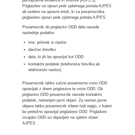
javnopravne evidence in storitve (AJPES).
Priglasitev se opravi prek spletnega portala AJPES
ali osebno na upravni enoti, ki za posameznika
priglasitev opravi prek spletnega portala AJPES.
Posameznik ob priglasitvi ODD dela navede
naslednje podatke:
ime, priimek in naslov
davčno številko
dela, ki jih bo opravljal kot ODD
kontaktni podatek (telefonska številka ali
elektronski naslov)
Posameznik lahko začne posamezno vrsto ODD
opravljati z dnem priglasitve te vrste ODD. Ob
priglasitvi ODD posameznik navede kontaktni
podatek, namenjen javni objavi. Za namen javne
objave lahko posameznik izbere tudi regijo, v kateri
bo pretežno opravljal priglašeno ODD. Priglašeni
izvajalci ODD so objavljeni na spletni strani
AJPES.