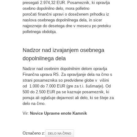
presegati 2.974,32 EUR. Posameznik, ki opravlja
osebno dopolnilno delo, mora polletno
poročati finančni upravi o doseženem prihodku iz
naslova osebnega dopolnilnega dela, in sicer
najpozneje do desetega dne v mesecu po preteku
polletnega obdobja.
Nadzor nad izvajanjem osebnega
dopolnilnega dela
Nadzor nad osebnim dopolnilnim delom opravlja
Finančna uprava RS. Za opravljanje dela na črno s
strani posameznika so predvidene globe v višini
od 1.000 do 7.000 EUR (gre za t.i. šušmarje). Od
500 do 2.500 EUR pa se kaznuje posameznik, ki
ponuja ali oglašuje dejavnost ali delo, ki se šteje za
delo na črno.
Vir:
Novice Upravne enote Kamnik
Označeno z:
DELO NA ČRNO