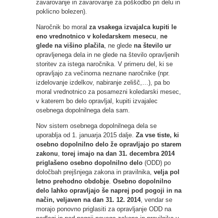
zavarovanje in zavarovanje za poškodbo pri delu in
poklicno bolezen).
Naročnik bo moral
za vsakega izvajalca kupiti le
eno vrednotnico v koledarskem mesecu
,
ne
glede na višino plačila
, ne glede
na število ur
opravljenega dela in ne glede na število opravljenih
storitev za istega naročnika. V primeru del, ki se
opravljajo za večinoma neznane naročnike (npr.
izdelovanje izdelkov, nabiranje zelišč,…), pa bo
moral vrednotnico za posamezni koledarski mesec,
v katerem bo delo opravljal, kupiti izvajalec
osebnega dopolnilnega dela sam.
Nov sistem osebnega dopolnilnega dela se
uporablja od 1. januarja 2015 dalje.
Za vse tiste, ki
osebno dopolnilno delo že opravljajo po starem
zakonu
,
torej imajo na dan 31. decembra 2014
priglašeno osebno dopolnilno delo
(ODD) po
določbah prejšnjega zakona in pravilnika,
velja pol
letno prehodno obdobje
.
Osebno dopolnilno
delo lahko opravljajo še naprej pod pogoji in na
način, veljaven na dan 31. 12. 2014
, vendar se
morajo ponovno priglasiti za opravljanje ODD na