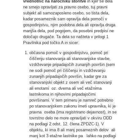
vrednotnic na naročniku storitve
in kjer se dela
ne smejo opravljati za pravno osebo, tuj pravni
subjekt ali samozaposleno osebo, so tista dela,
kadar posameznik sam opravlja dela pomoči v
gospodinjstvu, njim podobna dela ali opravlja druga
manjša dela, pod pogojem, da posebni predpisi ne
določajo drugače. Ta dela so našteta v prilogi 1
Pravilnika pod točko A in sicer:
občasna pomoč v gospodinjstvu, pomoč pri
čiščenju stanovanja ali stanovanjske stavbe,
vzdrževanje pripadajočih zunanjih površin (sem
ne sodi pomoč pri čiščenju in vzdrževanju
zunanjih pripadajočih površin, kadar gre za
stanovanjski objekt z osem ali več stanovanji
ali enotami oz. dvema ali več etažnima
lastnikoma in njihovimi pripadajočimi
površinami. V tem primeru je namreč potrebno
po stanovanjskem zakonu imeti upravnika, ki je
pravna oseba (ima registrirano dejavnost), in se
tovrstno delo ne more opravljati v okviru ODD
na podlagi 2.odst. 12. člena ZPDZC-1). V
objektu, ki ima 8 ali manj posameznih delov ali
manj kot 3 etažne lastnike pa lahko na podlagi