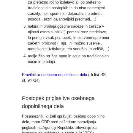
za pretežno ročno izdelavo ali po pretežno
tradicionalnih postopkih in da niso namenjeni
zaužitju-npr. spominki, dekorativni predmeti,
posoda,, razni galanterijski predmeti,…)
nabira in prodaja gozdne sadeže in zelišča v
njihovi osnovni obliki( pomeni brez predelave,
ki pomeni vsak postopek, ki bistveno spremeni
začetni proizvod ( npr. ni možno sušenje ,
mariniranje, iztiskanje teh sadežev in zelišč,…)
melje žito ter žge apno in oglje na tradicionalen
način in prodaja.
Pravilnik o osebnem dopolnilnem delu
(Ur.list RS,
št. 94 /14)
Postopek priglasitve osebnega
dopolnilnega dela
Posameznik, ki želi opravljati osebno dopolnilno
delo, mora ODD pred pričetkom opravljanja
priglasiti na Agenciji Republike Slovenije za