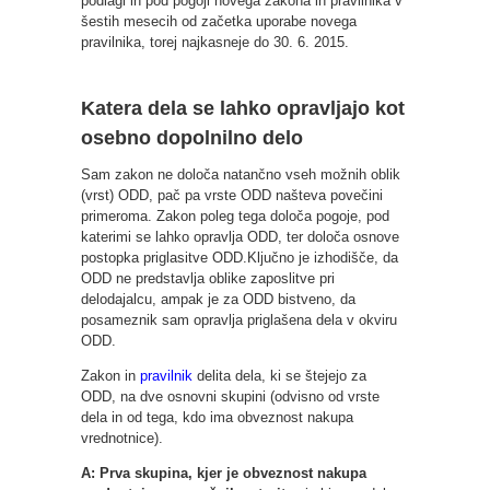
podlagi in pod pogoji novega zakona in pravilnika v
šestih mesecih od začetka uporabe novega
pravilnika, torej najkasneje do 30. 6. 2015.
Katera dela se lahko opravljajo kot
osebno dopolnilno delo
Sam zakon ne določa natančno vseh možnih oblik
(vrst) ODD, pač pa vrste ODD našteva povečini
primeroma. Zakon poleg tega določa pogoje, pod
katerimi se lahko opravlja ODD, ter določa osnove
postopka priglasitve ODD.Ključno je izhodišče, da
ODD ne predstavlja oblike zaposlitve pri
delodajalcu, ampak je za ODD bistveno, da
posameznik sam opravlja priglašena dela v okviru
ODD.
Zakon in
pravilnik
delita dela, ki se štejejo za
ODD, na dve osnovni skupini (odvisno od vrste
dela in od tega, kdo ima obveznost nakupa
vrednotnice).
A: Prva skupina, kjer je obveznost nakupa