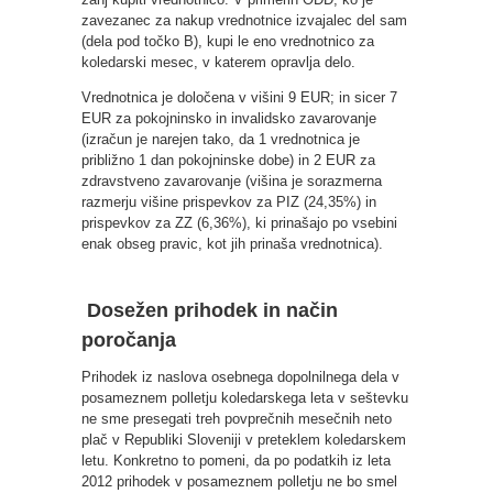
zavezanec za nakup vrednotnice izvajalec del sam
(dela pod točko B), kupi le eno vrednotnico za
koledarski mesec, v katerem opravlja delo.
Vrednotnica je določena v višini 9 EUR; in sicer 7
EUR za pokojninsko in invalidsko zavarovanje
(izračun je narejen tako, da 1 vrednotnica je
približno 1 dan pokojninske dobe) in 2 EUR za
zdravstveno zavarovanje (višina je sorazmerna
razmerju višine prispevkov za PIZ (24,35%) in
prispevkov za ZZ (6,36%), ki prinašajo po vsebini
enak obseg pravic, kot jih prinaša vrednotnica).
Dosežen prihodek in način
poročanja
Prihodek iz naslova osebnega dopolnilnega dela v
posameznem polletju koledarskega leta v seštevku
ne sme presegati treh povprečnih mesečnih neto
plač v Republiki Sloveniji v preteklem koledarskem
letu. Konkretno to pomeni, da po podatkih iz leta
2012 prihodek v posameznem polletju ne bo smel