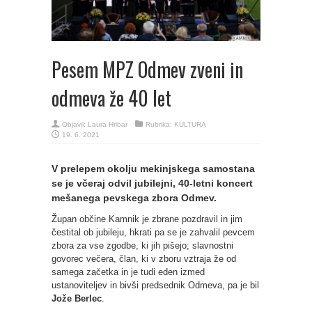
Pesem MPZ Odmev zveni in
odmeva že 40 let
Objavil:
Laura Hribar
Rubrika:
KULTURA
19. 6. 2021
V prelepem okolju mekinjskega samostana
se je včeraj odvil jubilejni, 40-letni koncert
mešanega pevskega zbora Odmev.
Župan občine Kamnik je zbrane pozdravil in jim
čestital ob jubileju, hkrati pa se je zahvalil pevcem
zbora za vse zgodbe, ki jih pišejo; slavnostni
govorec večera, član, ki v zboru vztraja že od
samega začetka in je tudi eden izmed
ustanoviteljev in bivši predsednik Odmeva, pa je bil
Jože Berlec
.