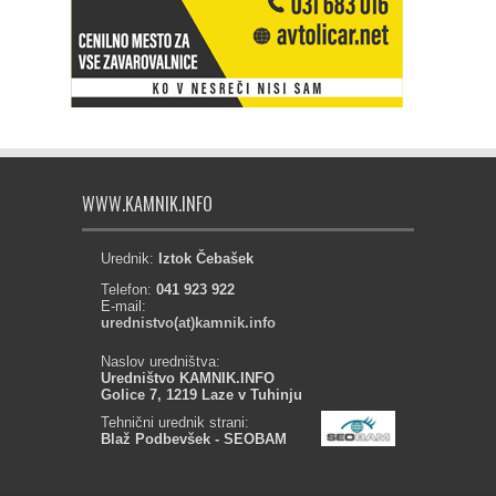
WWW.KAMNIK.INFO
Urednik:
Iztok Čebašek
Telefon:
041 923 922
E-mail:
urednistvo(at)kamnik.info
Naslov uredništva:
Uredništvo KAMNIK.INFO
Golice 7, 1219 Laze v Tuhinju
Tehnični urednik strani:
Blaž Podbevšek - SEOBAM