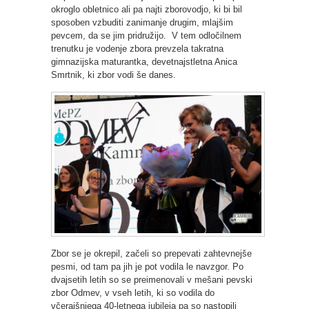
okroglo obletnico ali pa najti zborovodjo, ki bi bil
sposoben vzbuditi zanimanje drugim, mlajšim
pevcem, da se jim pridružijo. V tem odločilnem
trenutku je vodenje zbora prevzela takratna
gimnazijska maturantka, devetnajstletna Anica
Smrtnik, ki zbor vodi še danes.
Zbor se je okrepil, začeli so prepevati zahtevnejše
pesmi, od tam pa jih je pot vodila le navzgor. Po
dvajsetih letih so se preimenovali v mešani pevski
zbor Odmev, v vseh letih, ki so vodila do
včerajšnjega 40-letnega jubileja pa so nastopili