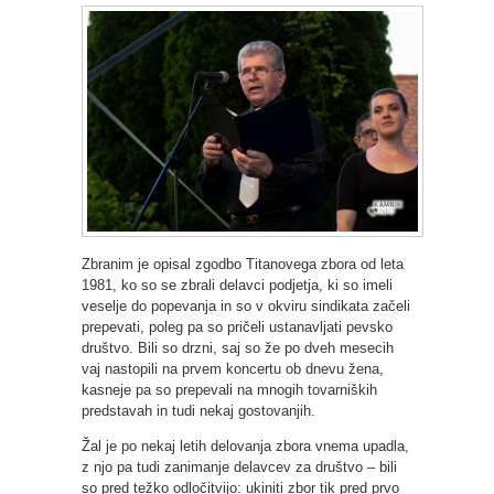
Zbranim je opisal zgodbo Titanovega zbora od leta
1981, ko so se zbrali delavci podjetja, ki so imeli
veselje do popevanja in so v okviru sindikata začeli
prepevati, poleg pa so pričeli ustanavljati pevsko
društvo. Bili so drzni, saj so že po dveh mesecih
vaj nastopili na prvem koncertu ob dnevu žena,
kasneje pa so prepevali na mnogih tovarniških
predstavah in tudi nekaj gostovanjih.
Žal je po nekaj letih delovanja zbora vnema upadla,
z njo pa tudi zanimanje delavcev za društvo – bili
so pred težko odločitvijo: ukiniti zbor tik pred prvo