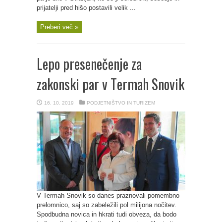
prijatelji pred hišo postavili velik ...
Preberi več »
Lepo presenečenje za
zakonski par v Termah Snovik
16. 10. 2019
PODJETNIŠTVO IN TURIZEM
V Termah Snovik so danes praznovali pomembno
prelomnico, saj so zabeležili pol milijona nočitev.
Spodbudna novica in hkrati tudi obveza, da bodo