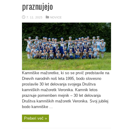
praznujejo
7. 11. 2025
NOVICE
Kamniške mažoretke, ki so se prvič predstavile na
Dnevih narodnih noš leta 1995, bodo slovesno
proslavile 30 let delovanja svojega Društva
kamniških mažoretk Veronika. Kamnik letos
praznuje pomemben mejnik – 30 let delovanja
Društva kamniških mažoretk Veronika. Svoj jubilej
bodo kamniške ...
Preberi več »