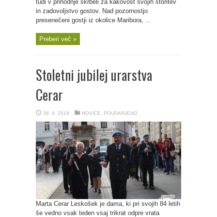
tudi v prihodnje skrbeli za kakovost svojih storitev
in zadovoljstvo gostov. Nad pozornostjo
presenečeni gostji iz okolice Maribora, ...
Preberi več »
Stoletni jubilej urarstva
Cerar
28. 9. 2019
NOVICE
,
POUDARJENO
Marta Cerar Leskošek je dama, ki pri svojih 84 letih
še vedno vsak teden vsaj trikrat odpre vrata