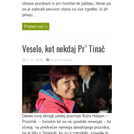
zbrane pozdravil in jim čestital ob jubileju, hkrati pa
se je zahvalil pevcem zbora za vse zgodbe, ki jih
pišejo; ...
Preberi več »
Veselo, kot nekdaj Pr’ Tinač
6. 11. 2019
Trači in tračnice
Danes svoj okrogli jubilej praznuje Boža Habjan –
Prustnik – ženskih let se ne spodobi omenjati – že
včeraj, na predvečer njenega današnjega praznika,
pa je bilo v Stranjah, ko so ji sorodniki, sosedje in