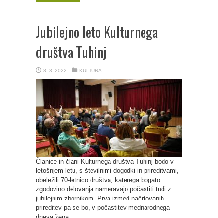
Jubilejno leto Kulturnega
društva Tuhinj
8. 3. 2022
KULTURA
Članice in člani Kulturnega društva Tuhinj bodo v
letošnjem letu, s številnimi dogodki in prireditvami,
obeležili 70-letnico društva, katerega bogato
zgodovino delovanja nameravajo počastiti tudi z
jubilejnim zbornikom. Prva izmed načrtovanih
prireditev pa se bo, v počastitev mednarodnega
dneva žena, ...