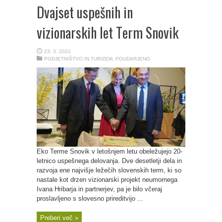
Dvajset uspešnih in
vizionarskih let Term Snovik
23. 3. 2022
PODJETNIŠTVO IN TURIZEM
,
POUDARJENO
Eko Terme Snovik v letošnjem letu obeležujejo 20-
letnico uspešnega delovanja. Dve desetletji dela in
razvoja ene najvišje ležečih slovenskih term, ki so
nastale kot drzen vizionarski projekt neumornega
Ivana Hribarja in partnerjev, pa je bilo včeraj
proslavljeno s slovesno prireditvijo ...
Preberi več »