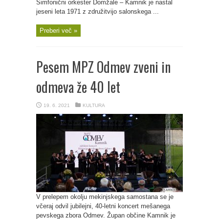
Simfonični orkester Domžale – Kamnik je nastal
jeseni leta 1971 z združitvijo salonskega ...
Preberi več »
Pesem MPZ Odmev zveni in
odmeva že 40 let
19. 6. 2021
KULTURA
V prelepem okolju mekinjskega samostana se je
včeraj odvil jubilejni, 40-letni koncert mešanega
pevskega zbora Odmev. Župan občine Kamnik je