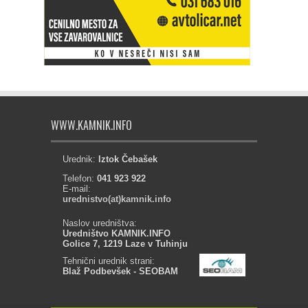
WWW.KAMNIK.INFO
Urednik:
Iztok Čebašek
Telefon:
041 923 922
E-mail:
urednistvo(at)kamnik.info
Naslov uredništva:
Uredništvo KAMNIK.INFO
Golice 7, 1219 Laze v Tuhinju
Tehnični urednik strani:
Blaž Podbevšek - SEOBAM