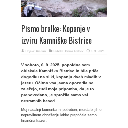
Pismo bralke: Kopanje v
izviru Kamniške Bistrice
Objavil:
Urednik
Rubrika:
Pisma bralcev
8. 9. 2025
V soboto, 6. 9. 2025, popoldne sem
obiskala Kamniško Bistrico in bila priča
dogodku na sliki, kopanju dveh mladih v
jezeru. Očitno vsa javna opozorila ne
zaležejo, tudi moja pripomba, da je to
prepovedano, je sprožila samo val
nesramnih besed.
Moj nadalnji komentar ni potreben, morda bi jih o
nepravilnem obnašanju lahko prepričala samo
finančna kazen.