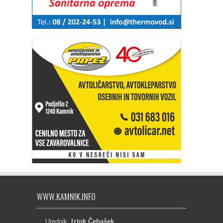
WWW.KAMNIK.INFO
Urednik:
Iztok Čebašek