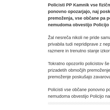
Policisti PP Kamnik vse fizič
ponovno opozarjajo, naj posk
premoženja, vse občane pa po
nemudoma obvestijo Policijo 
Žal nesreča nikoli ne pride sam
privabila tudi nepridiprave z n
razmere in trenutno stanje izkori
Tokratno opozorilo policistov še
prizadetih območjih premoženje v
premoženje poskušajo zavarovat
Policisti vse občane ponovno po
nemudoma obvestijo Policijo n