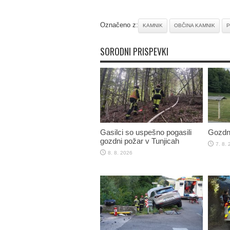
Označeno z:
KAMNIK
OBČINA KAMNIK
P
SORODNI PRISPEVKI
Gasilci so uspešno pogasili
Gozdni
gozdni požar v Tunjicah
7. 8.
8. 8. 2026