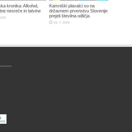
ska kronika: Alkohol,
Kamniški plavalci so na
ne nesreče in tatvine
državnem prvenstvu Slovenije
prejeli številna odličja
 2026
29. 7. 2026