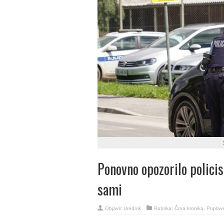
Ponovno opozorilo policis
sami
Objavil:
Urednik
Rubrika:
Črna kronika
,
Poplav