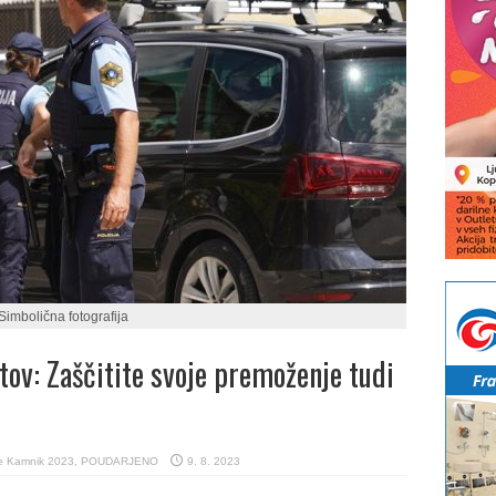
Simbolična fotografija
tov: Zaščitite svoje premoženje tudi
e Kamnik 2023
,
POUDARJENO
9. 8. 2023