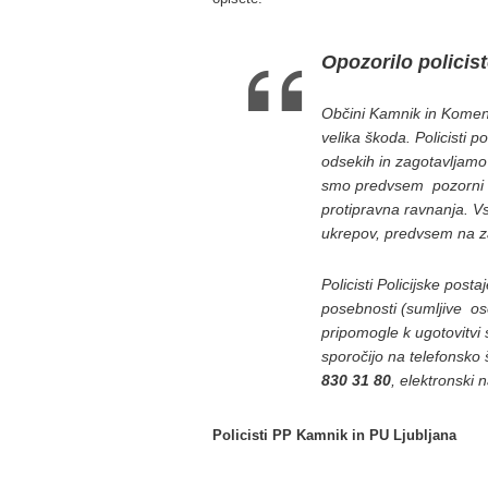
Opozorilo polici
Občini Kamnik in Komenda
velika škoda. Policisti
odsekih in zagotavljamo 
smo predvsem pozorni na
protipravna ravnanja. V
ukrepov, predvsem na z
Policisti Policijske pos
posebnosti (sumljive ose
pripomogle k ugotovitvi 
sporočijo na telefonsko 
830 31 80
, elektronski 
Policisti PP Kamnik in PU Ljubljana