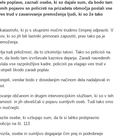
adele poplave, zaznali osebe, ki so dajale sum, da bodo tam
enih pojavov so policisti na prizadeta območja poslali vse
es trud v zavarovanje premoženja ljudi, ki so že tako
katastrofo, ki jo s skupnimi močmi trudimo čimprej odpraviti. V
 ki so jih bili lastniki primorani zapustiti, prav tako pa je
remoženja.
tudi priložnost, da to izkoristijo tatovi. Tako so policisti na
um, da bodo tam izvrševale kazniva dejanja. Zaradi navedenih
lala vse razpoložljive kadre, policisti pa vlagajo ves trud v
utrpeli škodo zaradi poplav.
prejeli, vendar bodo z dosedanjim načinom dela nadaljevali in
st.
delovanje občanom in drugim intervencijskim službam, ki so v teh
arnosti in jih obveščali o pojavu sumljivih oseb. Tudi tako smo
m močnejši.
ite osebe, ki vzbujajo sum, da bi si lahko protipravno
licijo na št. 113.
ozila, osebe in sumljivo dogajanje čim prej in podrobneje