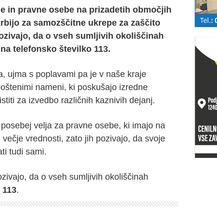
ne in pravne osebe na prizadetih območjih
rbijo za samozščitne ukrepe za zaščito
zivajo, da o vseh sumljivih okoliščinah
na telefonsko številko 113.
a, ujma s poplavami pa je v naše kraje
epoštenimi nameni, ki poskušajo izredne
stiti za izvedbo različnih kaznivih dejanj.
 posebej velja za pravne osebe, ki imajo na
ečje vrednosti, zato jih pozivajo, da svoje
i tudi sami.
zivajo, da o vseh sumljivih okoliščinah
a
113
.