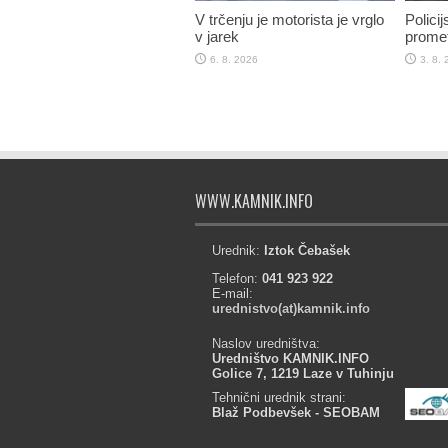
V trčenju je motorista je vrglo
Policij
v jarek
promet
6. 8. 2026
3. 8.
WWW.KAMNIK.INFO
Urednik:
Iztok Čebašek
Telefon:
041 923 922
E-mail:
urednistvo(at)kamnik.info
Naslov uredništva:
Uredništvo KAMNIK.INFO
Golice 7, 1219 Laze v Tuhinju
Tehnični urednik strani:
Blaž Podbevšek - SEOBAM