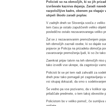
Policisti so na območjih, ki so jih priz
izvrševale kazniva dejanja. Zaradi naved
razpoložljive kadre, obenem pa vlagajo v
utrpeli škodo zaradi poplav.
V zadnjih dneh se Slovenija sooča z veliko 
tem času je ostalo zapuščenih veliko objektov,
posledično ostalo nezavarovanega veliko p
Žal se z nezavarovanim premoženjem pojavlja 
teh območjih zaznali osebe, ki so dajale s
pojavov je Policija na prizadeta območja pos
zavarovanje premoženja ljudi, ki so že tako 
Zaenkrat prijav tatvin na teh območjih niso 
tako izvedli vse ukrepe, da zagotovijo varno
Policisti bi se pri tem radi zahvalili za so
dneh prav tako pomagali pri zagotavljanju v
vsi skupaj dokazali, da smo s sodelovanje
Še vedno pa vse pozivamo, da v kolikor opaz
prilaščale predmete, o tem takoj obvestite po
Policistom bo v veliko pomoč, če sumljiva v
opišete.