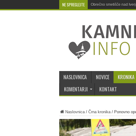
NE SPREGLEJTE
Obrečno smetišče nad Iver
NASLOVNICA
NOVICE
KRONIKA
KOMENTARJI
KONTAKT
Naslovnica
/
Črna kronika
/
Ponovno opoz