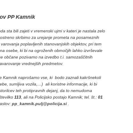
stov PP Kamnik
 sta bili zajeti v vremenski ujmi v kateri je nastala zelo
 poostreno skrbimo za urejanje prometa na posameznih
varovanja poplavljenih stanovanjskih objektov, pri tem
 osebe, ki bi na ogroženih območjih lahko izvrševale
se občane pozivamo na izvedbo t.i. samozaščitnih
avarovanje vrednejših predmetov.
taje Kamnik naprošamo vse, ki bodo zaznali kakršnekoli
be, sumljiva vozila,…) ali koristne informacije, ki bi
storilcev teh protipravnih dejanj, da to nemudoma
številko
113
, ali na Policijsko postajo Kamnik; tel. št.:
01
naslov:
pp_kamnik.pulj@policija.si
.