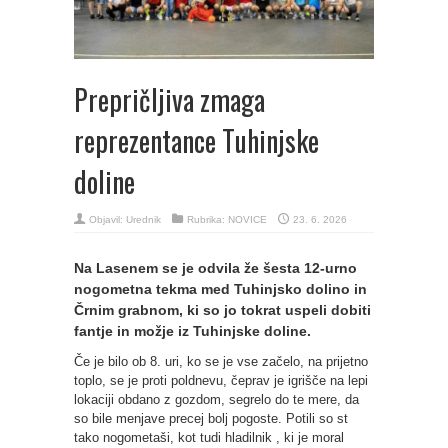
Prepričljiva zmaga
reprezentance Tuhinjske
doline
Objavil:
Urednik
Rubrika:
NOVICE
23. 6. 2026
Na Lasenem se je odvila že šesta 12-urno
nogometna tekma med Tuhinjsko dolino in
Črnim grabnom, ki so jo tokrat uspeli dobiti
fantje in možje iz Tuhinjske doline.
Če je bilo ob 8. uri, ko se je vse začelo, na prijetno
toplo, se je proti poldnevu, čeprav je igrišče na lepi
lokaciji obdano z gozdom, segrelo do te mere, da
so bile menjave precej bolj pogoste. Potili so st
tako nogometaši, kot tudi hladilnik , ki je moral