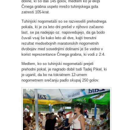
doline, ki so dali 145 golov, medtem ko je ekipi
Črnega grabna uspelo mrežo tuhinjskega gola
zatresti 105-krat.
Tuhinjski nogometaši so se razveselili prehodnega
pokala, ki je za leto dni prešel v njihovo začasno
last, se pa nadejajo oz. napovedujejo, da ga bodo
čuvali vsaj še kako leto ali dve, kajti trenutni
rezultat medsebojnih maratonskih nogometnih
dvobojev med sosednjimi dolinami je še vedno v
korist reprezentance Črnega grabna, ki vodi z 2:4.
Medtem, ko so tuhinjski nogometaši prejeli
prehodni pokal, je nagrado dobil tudi Tadej Pikel, ki
je uganil, da bo na tokratnem 12-urnem
nogometnem srečanju padlo skupaj 250 golov.