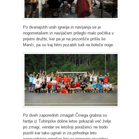
Po dvanajstih urah igranja in navijanja se je
nogometašem in navijačem prileglo malo počitka v
prijetni družbi, ker pa je na prizorišče prišla še
Manči, pa so kaj hitro pozabili tudi na boleče noge.
Po dveh zaporednih zmagah Črnega grabna so
fantje iz Tuhinjske doline letos pokazali več želje
po zmagi, vendar se letošnji poraženci ne bodo
pustili kar tako ugnati in za prihodnje leto
napovedujejo ogorčen boj za ponovno osvojitev