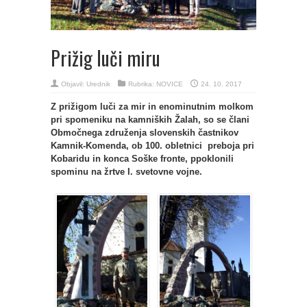
Prižig luči miru
Objavil:
Urednik
Rubrika:
NOVICE
24. 10. 2017
Z prižigom luči za mir in enominutnim molkom
pri spomeniku na kamniških Žalah, so se člani
Območnega združenja slovenskih častnikov
Kamnik-Komenda, ob 100. obletnici preboja pri
Kobaridu in konca Soške fronte, ppoklonili
spominu na žrtve I. svetovne vojne.