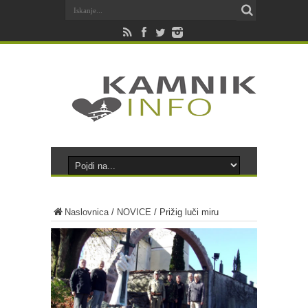
Naslovnica
/
NOVICE
/
Prižig luči miru