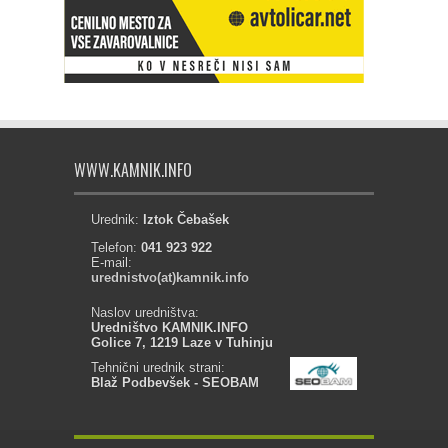
WWW.KAMNIK.INFO
Urednik:
Iztok Čebašek
Telefon:
041 923 922
E-mail:
urednistvo(at)kamnik.info
Naslov uredništva:
Uredništvo KAMNIK.INFO
Golice 7, 1219 Laze v Tuhinju
Tehnični urednik strani:
Blaž Podbevšek - SEOBAM