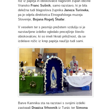
rož iz papirja in obiskovalce nagovoril župan občine
Vransko
Franc Sušnik
, samo razstavo, ki je bila
deležna tudi blagoslova župnika
Janeza Turineka
,
pa je odprla direktorica Etnografskega muzeja
Slovenije,
Bojana Rogelj Škafar
.
V veselem ter s pesmijo prežetem vzdušju si je
razstavljene izdelke ogledalo precejšnje število
obiskovalcev, ki so imeli hkrati priložnost, da se
izdelave rožic iz krep papirja naučijo tudi sami.
Barve Kamnika sta na razstavi s svojimi izdelki
zastopali
Dragica Vrhovnik
iz Tunjic ter
Simona