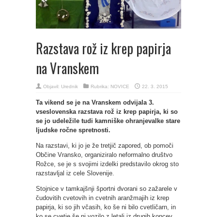
Razstava rož iz krep papirja
na Vranskem
Objavil:
Urednik
Rubrika:
NOVICE
22. 3. 2015
Ta vikend se je na Vranskem odvijala 3.
vseslovenska razstava rož iz krep papirja, ki so
se jo udeležile tudi kamniške ohranjevalke stare
ljudske ročne spretnosti.
Na razstavi, ki jo je že tretjič zapored, ob pomoči
Občine Vransko, organiziralo neformalno društvo
Rožce, se je s svojimi izdelki predstavilo okrog sto
razstavljal iz cele Slovenije.
Stojnice v tamkajšnji športni dvorani so zažarele v
čudovitih cvetovih in cvetnih aranžmajih iz krep
papirja, ki so jih včasih, ko še ni bilo cvetličarn, in
ko se cvetje še ni vozilo z letali iz drugih koncev