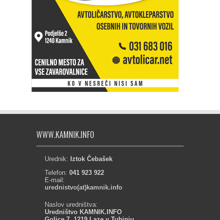
WWW.KAMNIK.INFO
Urednik:
Iztok Čebašek
Telefon:
041 923 922
E-mail:
urednistvo(at)kamnik.info
Naslov uredništva:
Uredništvo KAMNIK.INFO
Golice 7, 1219 Laze v Tuhinju