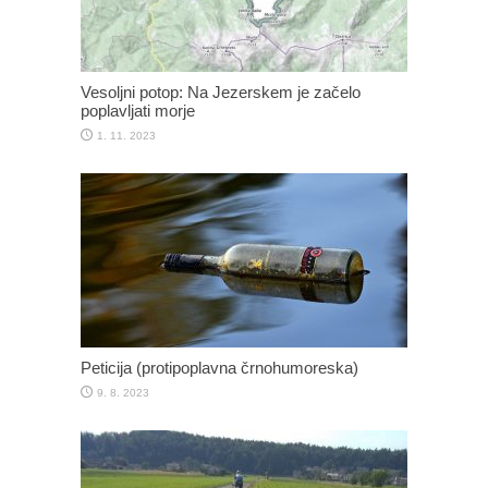
Vesoljni potop: Na Jezerskem je začelo
poplavljati morje
1. 11. 2023
Peticija (protipoplavna črnohumoreska)
9. 8. 2023