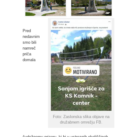
Pred
nedavnim
smo bili
namreč
priča
domala
Foto: Zaslonska slika objave na
družabnem omrežju FB.
čudežnemu prizoru, ki bi v ustreznih okoliščinah