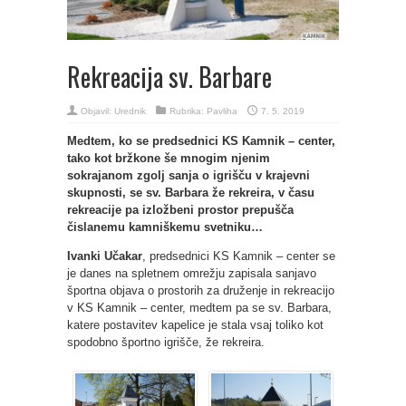
Rekreacija sv. Barbare
Objavil:
Urednik
Rubrika:
Pavliha
7. 5. 2019
Medtem, ko se predsednici KS Kamnik – center,
tako kot bržkone še mnogim njenim
sokrajanom zgolj sanja o igrišču v krajevni
skupnosti, se sv. Barbara že rekreira, v času
rekreacije pa izložbeni prostor prepušča
čislanemu kamniškemu svetniku…
Ivanki Učakar
, predsednici KS Kamnik – center se
je danes na spletnem omrežju zapisala sanjavo
športna objava o prostorih za druženje in rekreacijo
v KS Kamnik – center, medtem pa se sv. Barbara,
katere postavitev kapelice je stala vsaj toliko kot
spodobno športno igrišče, že rekreira.