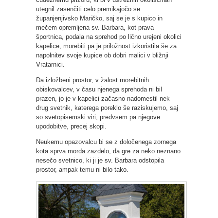
utegnil zasenčiti celo premikajočo se
županjenjivsko Maričko, saj se je s kupico in
mečem opremljena sv. Barbara, kot prava
športnica, podala na sprehod po lično urejeni okolici
kapelice, morebiti pa je priložnost izkoristila še za
napolnitev svoje kupice ob dobri malici v bližnji
Vratarnici.
Da izložbeni prostor, v žalost morebitnih
obiskovalcev, v času njenega sprehoda ni bil
prazen, jo je v kapelici začasno nadomestil nek
drug svetnik, katerega poreklo še raziskujemo, saj
so svetopisemski viri, predvsem pa njegove
upodobitve, precej skopi.
Neukemu opazovalcu bi se z določenega zornega
kota sprva morda zazdelo, da gre za neko neznano
nesečo svetnico, ki ji je sv. Barbara odstopila
prostor, ampak temu ni bilo tako.