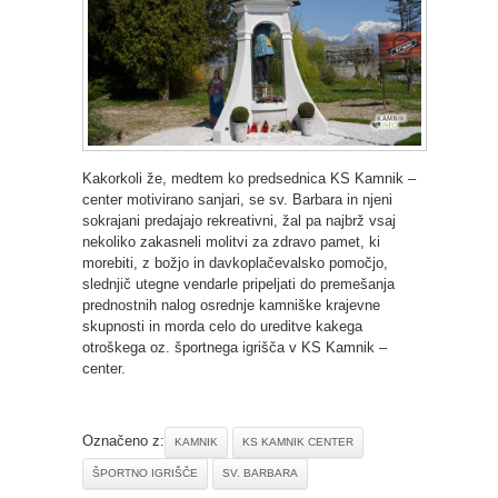
Kakorkoli že, medtem ko predsednica KS Kamnik –
center motivirano sanjari, se sv. Barbara in njeni
sokrajani predajajo rekreativni, žal pa najbrž vsaj
nekoliko zakasneli molitvi za zdravo pamet, ki
morebiti, z božjo in davkoplačevalsko pomočjo,
slednjič utegne vendarle pripeljati do premešanja
prednostnih nalog osrednje kamniške krajevne
skupnosti in morda celo do ureditve kakega
otroškega oz. športnega igrišča v KS Kamnik –
center.
Označeno z:
KAMNIK
KS KAMNIK CENTER
ŠPORTNO IGRIŠČE
SV. BARBARA