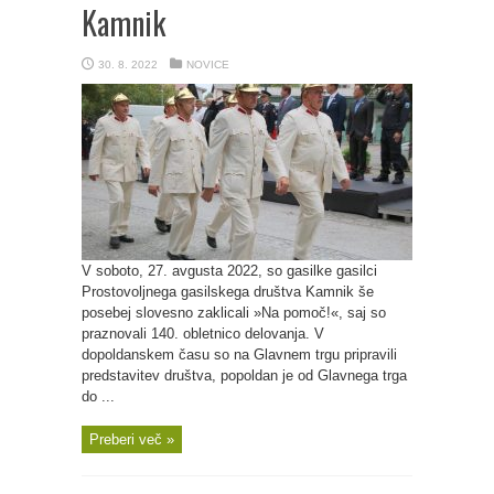
Kamnik
30. 8. 2022
NOVICE
V soboto, 27. avgusta 2022, so gasilke gasilci
Prostovoljnega gasilskega društva Kamnik še
posebej slovesno zaklicali »Na pomoč!«, saj so
praznovali 140. obletnico delovanja. V
dopoldanskem času so na Glavnem trgu pripravili
predstavitev društva, popoldan je od Glavnega trga
do ...
Preberi več »