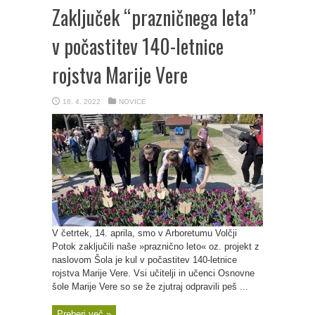
Zaključek “prazničnega leta”
v počastitev 140-letnice
rojstva Marije Vere
16. 4. 2022
NOVICE
V četrtek, 14. aprila, smo v Arboretumu Volčji
Potok zaključili naše »praznično leto« oz. projekt z
naslovom Šola je kul v počastitev 140-letnice
rojstva Marije Vere. Vsi učitelji in učenci Osnovne
šole Marije Vere so se že zjutraj odpravili peš ...
Preberi več »