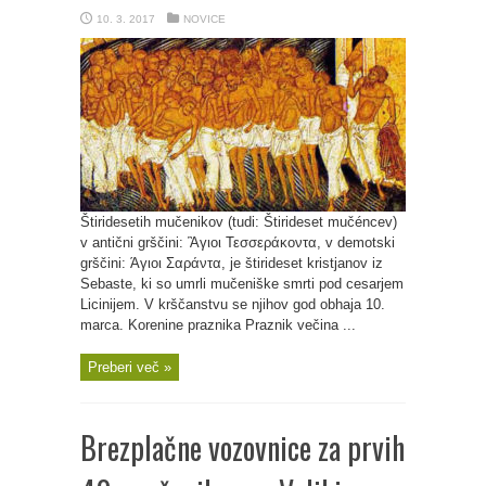
10. 3. 2017
NOVICE
Štiridesetih mučenikov (tudi: Štirideset mučéncev)
v antični grščini: Ἃγιοι Τεσσεράκοντα, v demotski
grščini: Άγιοι Σαράντα, je štirideset kristjanov iz
Sebaste, ki so umrli mučeniške smrti pod cesarjem
Licinijem. V krščanstvu se njihov god obhaja 10.
marca. Korenine praznika Praznik večina ...
Preberi več »
Brezplačne vozovnice za prvih