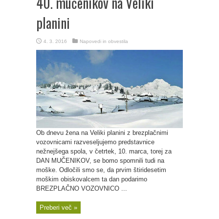
40. mučenikov na Veliki
planini
4. 3. 2016
Napovedi in obvestila
Ob dnevu žena na Veliki planini z brezplačnimi
vozovnicami razveseljujemo predstavnice
nežnejšega spola, v četrtek, 10. marca, torej za
DAN MUČENIKOV, se bomo spomnili tudi na
moške. Odločili smo se, da prvim štiridesetim
moškim obiskovalcem ta dan podarimo
BREZPLAČNO VOZOVNICO ...
Preberi več »