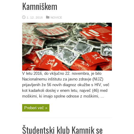
Kamniškem
1. 12. 2016
NOVICE
V letu 2016, do vključno 22. novembra, je bilo
Nacionalnemu inštitutu za javno zdravje (NIJZ)
prijavljenih že 56 novih diagnoz okužbe s HIV, več
kot kadarkoli doslej v enem letu, največ (46) med
moškimi, ki imajo spolne odnose z moškimi, ...
Preberi več »
Študentski klub Kamnik se