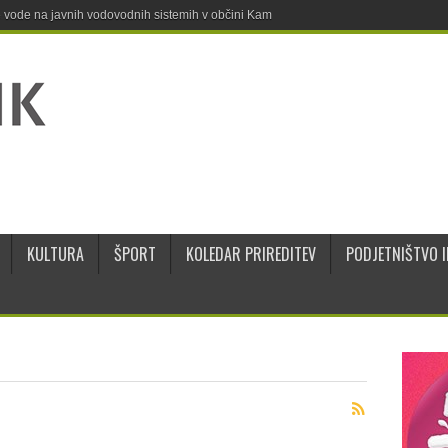
ne vode na javnih vodovodnih sistemih v občini Kamnik
KULTURA
ŠPORT
KOLEDAR PRIREDITEV
PODJETNIŠTVO I