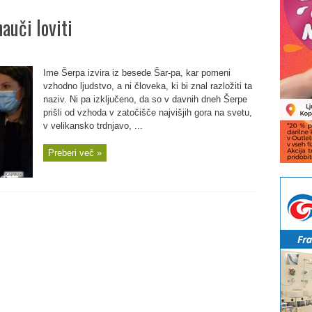
nauči loviti
Ime Šerpa izvira iz besede Šar-pa, kar pomeni
vzhodno ljudstvo, a ni človeka, ki bi znal razložiti ta
naziv. Ni pa izključeno, da so v davnih dneh Šerpe
prišli od vzhoda v zatočišče najvišjih gora na svetu,
v velikansko trdnjavo, ...
Preberi več »