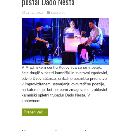
postal Dado Nesta
11. 11. 2018
KULTURA
V Mladinskem centru Kotlovnica so se v petek,
šele drugič v pestri kamniški in svetovni zgodovini,
odvile Dvovrstičnice, unikatno pesniško prvenstvo
v improviziranem ustvarjanju dvovrstične poezije,
na katerem je, kot nesporni zmagovalec, zablestel
kamniški spletni trubadur Dado Nesta. V
zahtevnem ...
Preberi več »