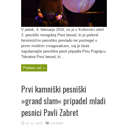
V petek, 4. februarja 2016, se je v Kotlovnici odvil
3. pesniški mnogoboj Pest besed, ki je prekinil
feministično pesniško prevlado ter postregel s
prvim moškim zmagovalcem, saj je titula
najudarnejše pesniške pesti pripadla Pinu Pograjcu.
Tokratna Pest besed, ki ...
Preberi več »
Prvi kamniški pesniški
»grand slam« pripadel mladi
pesnici Pavli Zabret
16. 11. 2015
KULTURA