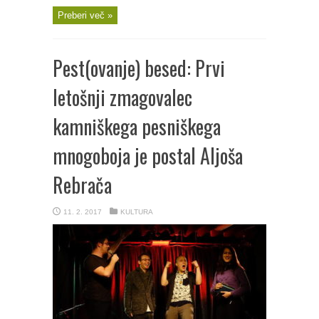
Preberi več »
Pest(ovanje) besed: Prvi
letošnji zmagovalec
kamniškega pesniškega
mnogoboja je postal Aljoša
Rebrača
11. 2. 2017
KULTURA