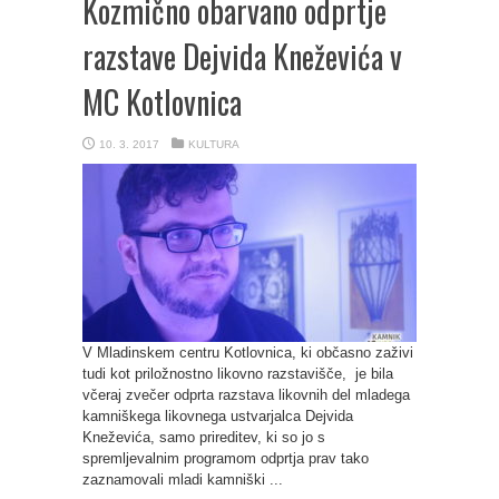
Kozmično obarvano odprtje
razstave Dejvida Kneževića v
MC Kotlovnica
10. 3. 2017
KULTURA
V Mladinskem centru Kotlovnica, ki občasno zaživi
tudi kot priložnostno likovno razstavišče, je bila
včeraj zvečer odprta razstava likovnih del mladega
kamniškega likovnega ustvarjalca Dejvida
Kneževića, samo prireditev, ki so jo s
spremljevalnim programom odprtja prav tako
zaznamovali mladi kamniški ...