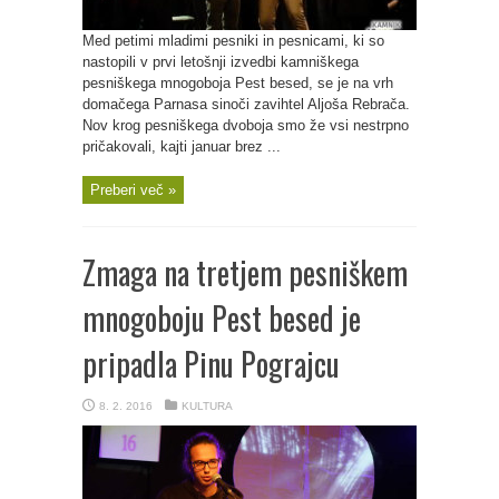
Med petimi mladimi pesniki in pesnicami, ki so
nastopili v prvi letošnji izvedbi kamniškega
pesniškega mnogoboja Pest besed, se je na vrh
domačega Parnasa sinoči zavihtel Aljoša Rebrača.
Nov krog pesniškega dvoboja smo že vsi nestrpno
pričakovali, kajti januar brez ...
Preberi več »
Zmaga na tretjem pesniškem
mnogoboju Pest besed je
pripadla Pinu Pograjcu
8. 2. 2016
KULTURA