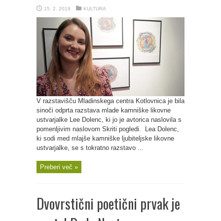
15. 2. 2019
KULTURA
V razstavišču Mladinskega centra Kotlovnica je bila
sinoči odprta razstava mlade kamniške likovne
ustvarjalke Lee Dolenc, ki jo je avtorica naslovila s
pomenljivim naslovom Skriti pogledi. Lea Dolenc,
ki sodi med mlajše kamniške ljubiteljske likovne
ustvarjalke, se s tokratno razstavo ...
Preberi več »
Dvovrstični poetični prvak je