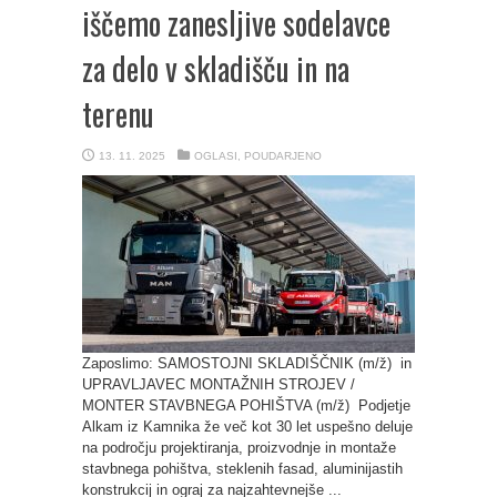
iščemo zanesljive sodelavce
za delo v skladišču in na
terenu
13. 11. 2025
OGLASI
,
POUDARJENO
Zaposlimo: SAMOSTOJNI SKLADIŠČNIK (m/ž) in
UPRAVLJAVEC MONTAŽNIH STROJEV /
MONTER STAVBNEGA POHIŠTVA (m/ž) Podjetje
Alkam iz Kamnika že več kot 30 let uspešno deluje
na področju projektiranja, proizvodnje in montaže
stavbnega pohištva, steklenih fasad, aluminijastih
konstrukcij in ograj za najzahtevnejše ...