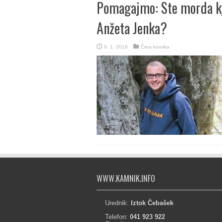
Pomagajmo: Ste morda kje
Anžeta Jenka?
9. 1. 2018
Črna kronika
WWW.KAMNIK.INFO
Urednik:
Iztok Čebašek
Telefon:
041 923 922