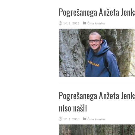
Pogrešanega Anžeta Jenka
14. 1. 2018
Črna kronika
Pogrešanega Anžeta Jenka
niso našli
12. 1. 2018
Črna kronika