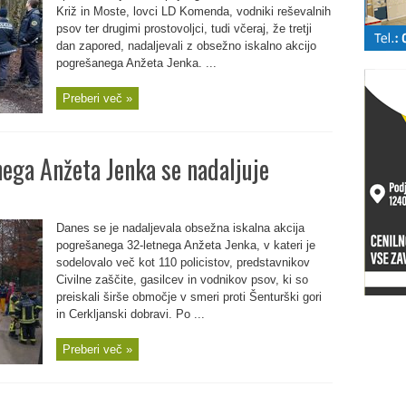
Križ in Moste, lovci LD Komenda, vodniki reševalnih
psov ter drugimi prostovoljci, tudi včeraj, že tretji
dan zapored, nadaljevali z obsežno iskalno akcijo
pogrešanega Anžeta Jenka. ...
Preberi več »
ega Anžeta Jenka se nadaljuje
Danes se je nadaljevala obsežna iskalna akcija
pogrešanega 32-letnega Anžeta Jenka, v kateri je
sodelovalo več kot 110 policistov, predstavnikov
Civilne zaščite, gasilcev in vodnikov psov, ki so
preiskali širše območje v smeri proti Šenturški gori
in Cerkljanski dobravi. Po ...
Preberi več »