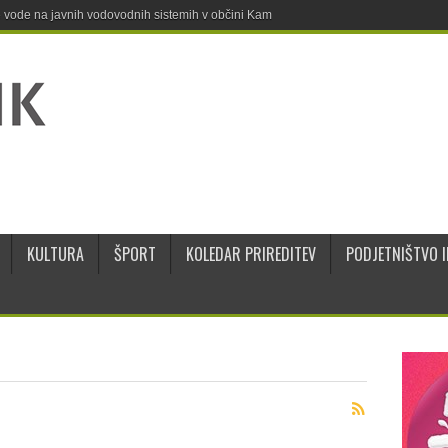
ne vode na javnih vodovodnih sistemih v občini Kamnik
KULTURA
ŠPORT
KOLEDAR PRIREDITEV
PODJETNIŠTVO I