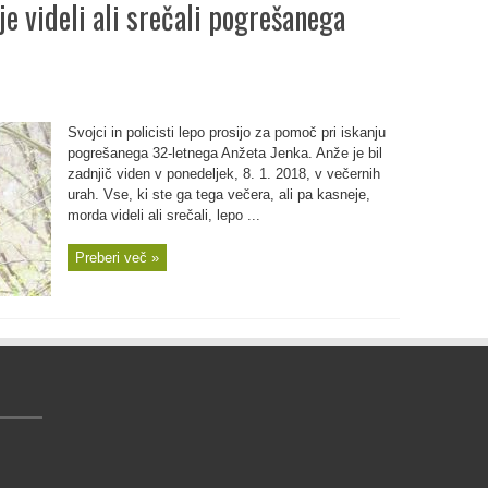
 videli ali srečali pogrešanega
Svojci in policisti lepo prosijo za pomoč pri iskanju
pogrešanega 32-letnega Anžeta Jenka. Anže je bil
zadnjič viden v ponedeljek, 8. 1. 2018, v večernih
urah. Vse, ki ste ga tega večera, ali pa kasneje,
morda videli ali srečali, lepo ...
Preberi več »