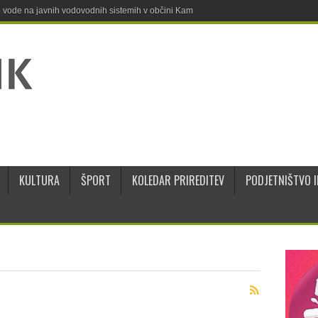
ne vode na javnih vodovodnih sistemih v občini Kamnik
KULTURA
ŠPORT
KOLEDAR PRIREDITEV
PODJETNIŠTVO I