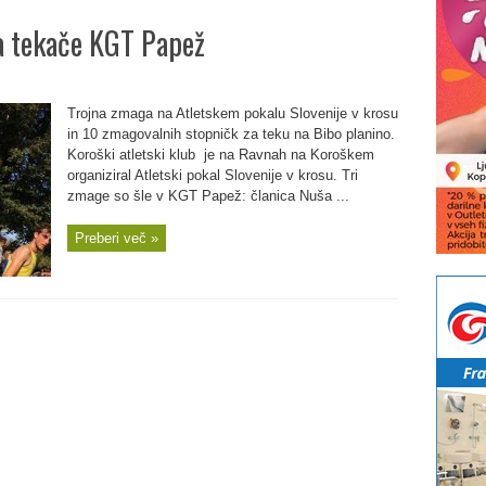
a tekače KGT Papež
Trojna zmaga na Atletskem pokalu Slovenije v krosu
in 10 zmagovalnih stopničk za teku na Bibo planino.
Koroški atletski klub je na Ravnah na Koroškem
organiziral Atletski pokal Slovenije v krosu. Tri
zmage so šle v KGT Papež: članica Nuša ...
Preberi več »