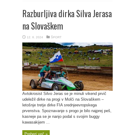
Razburljiva dirka Silva Jerasa
na Slovaškem
12. 6. 2024
ŠPORT
Avtokrosist Silvo Jeras se je minuli vikend prvič
udeležil dirke na progi v Molči na Slovaškem –
letošnje tretje dirke FIA srednjeevropskega
prvenstva. Spoznavanje s progo je bilo najprej peš,
kasneje pa se je nanjo podal s svojim buggy
kawasakijem ...
Preberi več »