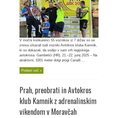
V močni konkurenci 55 voznikov iz 7 držav so se
znova izkazali tudi vozniki Avtokros kluba Kamnik,
ki so dokazali, da sodijo v sam vrh regijskega
avtokrosa. Gambetići (HR), 21.–22. junij 2025 – Na
atraktivni, 1001 meter dolgi progi Canalli ...
Preberi več »
Prah, preobrati in Avtokros
klub Kamnik z adrenalinskim
vikendom v Moravčah