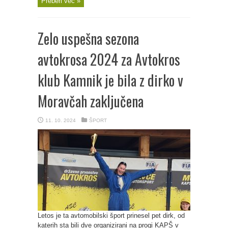
Preberi več »
Zelo uspešna sezona
avtokrosa 2024 za Avtokros
klub Kamnik je bila z dirko v
Moravčah zaključena
11. 10. 2024
ŠPORT
Letos je ta avtomobilski šport prinesel pet dirk, od
katerih sta bili dve organizirani na progi KAPŠ v