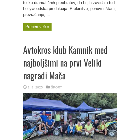
toliko dramatičnih preobratov, da bi jih zavidala tudi
hollywoodska produkcija. Prekinitve, ponovni štarti,
prevračanje, ...
Preberi več »
Avtokros klub Kamnik med
najboljšimi na prvi Veliki
nagradi Mača
1. 9. 2025
ŠPORT