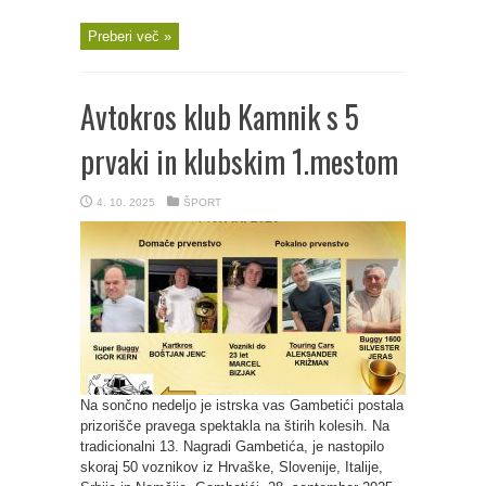
Preberi več »
Avtokros klub Kamnik s 5
prvaki in klubskim 1.mestom
4. 10. 2025
ŠPORT
Na sončno nedeljo je istrska vas Gambetići postala
prizorišče pravega spektakla na štirih kolesih. Na
tradicionalni 13. Nagradi Gambetića, je nastopilo
skoraj 50 voznikov iz Hrvaške, Slovenije, Italije,