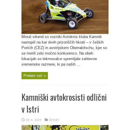
Minuli vikend so vozniki Avtokros kluba Kamnik
nastopili na kar dveh prizoriščih hkrati – v čeških
Porićih (CEZ) in avstrijskem Oberrakitschu, kjer so
se merili zelo močno konkurenco. Na obeh
lokacijah so tekmovalce spremljale zahtevne
vremenske razmere, ki pa naših ...
Preberi več »
Kamniški avtokrosisti odlični
v Istri
29. 6. 2025
ŠPORT