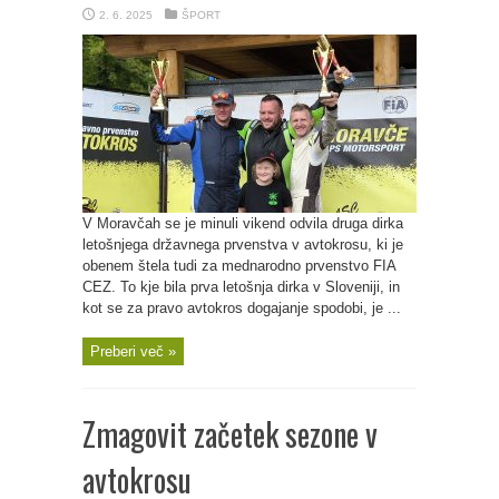
2. 6. 2025
ŠPORT
V Moravčah se je minuli vikend odvila druga dirka
letošnjega državnega prvenstva v avtokrosu, ki je
obenem štela tudi za mednarodno prvenstvo FIA
CEZ. To kje bila prva letošnja dirka v Sloveniji, in
kot se za pravo avtokros dogajanje spodobi, je ...
Preberi več »
Zmagovit začetek sezone v
avtokrosu