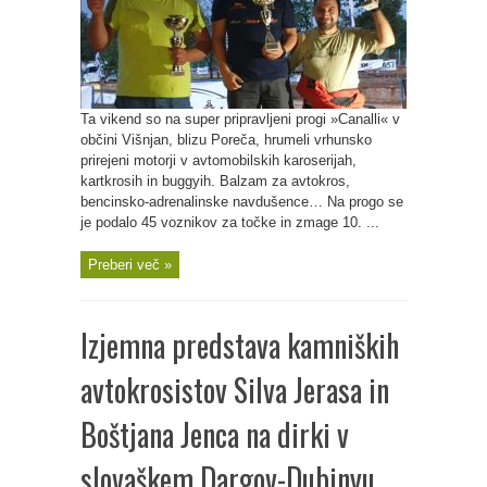
Ta vikend so na super pripravljeni progi »Canalli« v
občini Višnjan, blizu Poreča, hrumeli vrhunsko
prirejeni motorji v avtomobilskih karoserijah,
kartkrosih in buggyih. Balzam za avtokros,
bencinsko-adrenalinske navdušence… Na progo se
je podalo 45 voznikov za točke in zmage 10. ...
Preberi več »
Izjemna predstava kamniških
avtokrosistov Silva Jerasa in
Boštjana Jenca na dirki v
slovaškem Dargov-Dubinyu