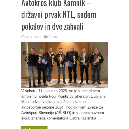
Avtokros klub Kamnik –
državni prvak NTL, sedem
pokalov in dve zahvali
13. 1. 2025
ŠPORT
V soboto, 11. januarja 2025, se je v prestižnem
ambientu hotela Four Points by Sheraton Ljubljana
Mons odvila velika zaključna slovesnost
avtošportne sezone 2024. Pod okriljem Zveze za
Avtošport Slovenije (AŠ SLO) in v prepoznavnem
slogu znanega komentatorja Gabra Kržišnika ...