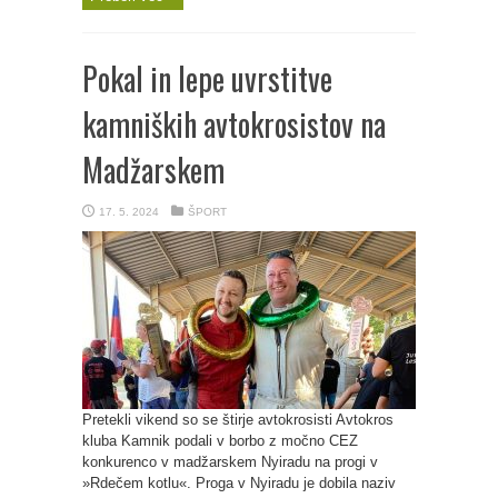
Pokal in lepe uvrstitve
kamniških avtokrosistov na
Madžarskem
17. 5. 2024
ŠPORT
Pretekli vikend so se štirje avtokrosisti Avtokros
kluba Kamnik podali v borbo z močno CEZ
konkurenco v madžarskem Nyiradu na progi v
»Rdečem kotlu«. Proga v Nyiradu je dobila naziv