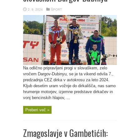
2. 9. 2024
ŠPORT
Na odlično pripravljeni progi v slovaškem, zelo
vročem Dargov-Dubinyu, se je ta vikend odvila 7.,
predzadnja CEZ dirka v avtokrosu za leto 2024.
Kljub desetim uram vožnje do dirkališča, nas samo
hrumenje motorjev, izjemne predstave dirkačev in
vonj bencinskih hlapov, ...
Preberi več »
Zmagoslavje v Gambetićih: