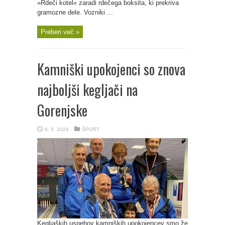
»Rdeči kotel« zaradi rdečega boksita, ki prekriva
gramozne dele. Vozniki ...
Preberi več »
Kamniški upokojenci so znova
najboljši kegljači na
Gorenjske
8. 5. 2024
ŠPORT
Kegljaških uspehov kamniških upokojencev smo že