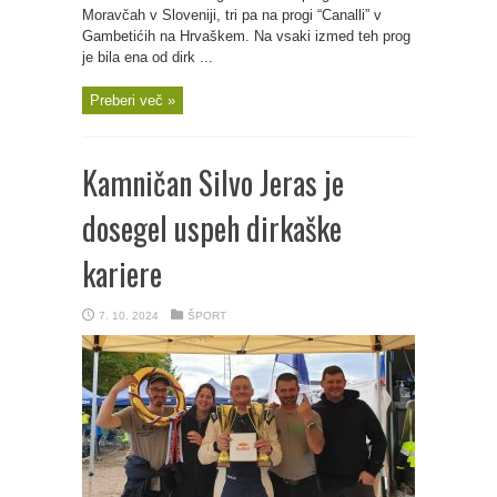
Moravčah v Sloveniji, tri pa na progi “Canalli” v
Gambetićih na Hrvaškem. Na vsaki izmed teh prog
je bila ena od dirk ...
Preberi več »
Kamničan Silvo Jeras je
dosegel uspeh dirkaške
kariere
7. 10. 2024
ŠPORT