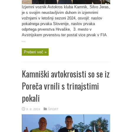
Izjemni voznik Avtokros kluba Kamnik, Silvo Jeras,
je s svojim neustavljivim duhom in izjemnimi
vožnjami v letošnji sezoni 2024, osvojil: naslov
pokalnega prvaka Slovenije, naslov prvaka
odprtega prvenstva Hrvaške, 3. mesto v
Avstrijskem prvenstvu ter postal vice prvak v FIA
...
Preberi več »
Kamniški avtokrosisti so se iz
Poreča vrnili s trinajstimi
pokali
9. 9. 2024
ŠPORT