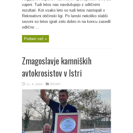
vajeni. Tudi letos nas navdušujejo z odličnimi
rezultati. Kot vsako leto so tudi letos nastopali v
Rekreativni občinski ligi. Po lanski nekoliko slabši
sezoni so letos igrali zelo dobro in na koncu zasedli
odlično ...
Preberi več »
Zmagoslavje kamniških
avtokrosistov v Istri
11. 4. 2024
ŠPORT