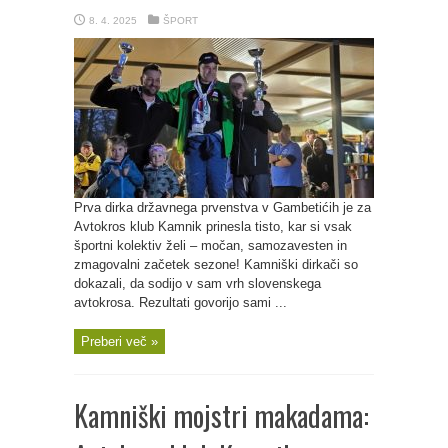
8. 4. 2025
ŠPORT
Prva dirka državnega prvenstva v Gambetićih je za
Avtokros klub Kamnik prinesla tisto, kar si vsak
športni kolektiv želi – močan, samozavesten in
zmagovalni začetek sezone! Kamniški dirkači so
dokazali, da sodijo v sam vrh slovenskega
avtokrosa. Rezultati govorijo sami ...
Preberi več »
Kamniški mojstri makadama: