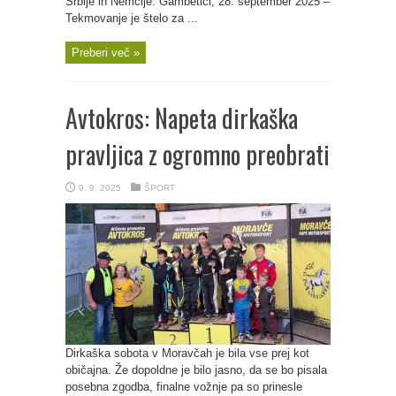
Srbije in Nemčije. Gambetići, 28. september 2025 –
Tekmovanje je štelo za ...
Preberi več »
Avtokros: Napeta dirkaška
pravljica z ogromno preobrati
9. 9. 2025
ŠPORT
Dirkaška sobota v Moravčah je bila vse prej kot
običajna. Že dopoldne je bilo jasno, da se bo pisala
posebna zgodba, finalne vožnje pa so prinesle