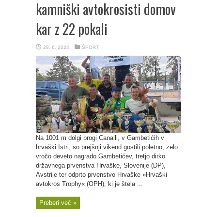
kamniški avtokrosisti domov
kar z 22 pokali
28. 6. 2024
ŠPORT
Na 1001 m dolgi progi Canalli, v Gambetićih v
hrvaški Istri, so prejšnji vikend gostili poletno, zelo
vročo deveto nagrado Gambetićev, tretjo dirko
državnega prvenstva Hrvaške, Slovenije (DP),
Avstrije ter odprto prvenstvo Hrvaške »Hrvaški
avtokros Trophy« (OPH), ki je štela ...
Preberi več »