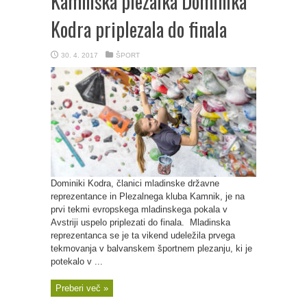
Kamniška plezalka Dominika
Kodra priplezala do finala
30. 4. 2017
ŠPORT
Dominiki Kodra, članici mladinske državne
reprezentance in Plezalnega kluba Kamnik, je na
prvi tekmi evropskega mladinskega pokala v
Avstriji uspelo priplezati do finala. Mladinska
reprezentanca se je ta vikend udeležila prvega
tekmovanja v balvanskem športnem plezanju, ki je
potekalo v ...
Preberi več »