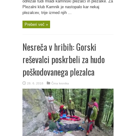
odrezali tudi mladi kamniški plezalci in plezalke. Za
Plezalni klub Kamnik je nastopalo kar nekaj
plezalcev, trije izmed njih ...
Preberi več »
Nesreča v hribih: Gorski
reševalci poskrbeli za hudo
poškodovanega plezalca
26. 6. 2016
Črna kronika