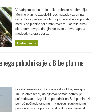
V zadnjem tednu so lastniki drobnice na območju
Menine planine zabeležili več napadov zveri na
ovce, ki se pasejo na območju ovčarske skupnosti
med Bibo planino ter Smrekovcem. Lastniki živali
sicer domnevajo, da njihove ovce znova napada
medved, katera zver ...
Preberi več »
enega pohodnika je z Bibe planine
Gorski reševalci so bili danes dopoldne, nekaj po
10. uri obveščeni, da njihovo pomoč potrebuje
poškodovan in izgubljen pohodnik na Bibi planini. Na
pomoč poškodovanemu in v gozdu izgubljenemu
pohodniku so na pomoč priskočili gorski reševalci