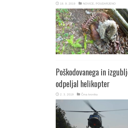
18. 9. 2019
NOVICE
,
POUDARJENO
Poškodovanega in izgublj
odpeljal helikopter
2. 3. 2019
Črna kronika