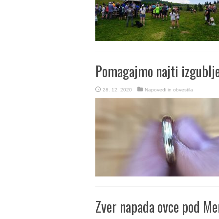
Pomagajmo najti izgublje
28. 12. 2020
Napovedi in obvestila
Zver napada ovce pod Me