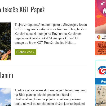
a tekače KGT Papež
Trojna zmaga na Atletskem pokalu Slovenije v krosu
in 10 zmagovalnih stopničk za teku na Bibo planino.
Koroški atletski klub je na Ravnah na Koroškem
organiziral Atletski pokal Slovenije v krosu. Tri
zmage so šle v KGT Papež: članica Nuša ...
Preberi več »
lanini
Tradicionalni konjerejski praznik je v lepem vremenu
na Bibo planino privabil precejšnje število
obiskovalcev, ki so na prijetno svežem gorskem
zraku uživali ob sproščenem druženju s tuhinjskimi