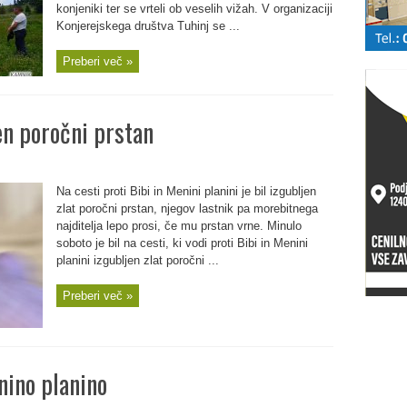
konjeniki ter se vrteli ob veselih vižah. V organizaciji
Konjerejskega društva Tuhinj se ...
Preberi več »
n poročni prstan
Na cesti proti Bibi in Menini planini je bil izgubljen
zlat poročni prstan, njegov lastnik pa morebitnega
najditelja lepo prosi, če mu prstan vrne. Minulo
soboto je bil na cesti, ki vodi proti Bibi in Menini
planini izgubljen zlat poročni ...
Preberi več »
nino planino