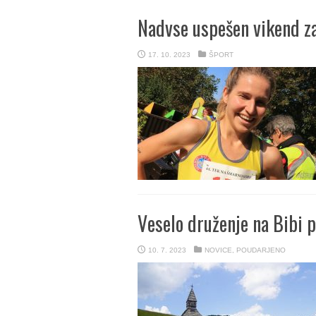
Nadvse uspešen vikend z
17. 10. 2023
ŠPORT
Veselo druženje na Bibi p
10. 7. 2023
NOVICE
,
POUDARJENO