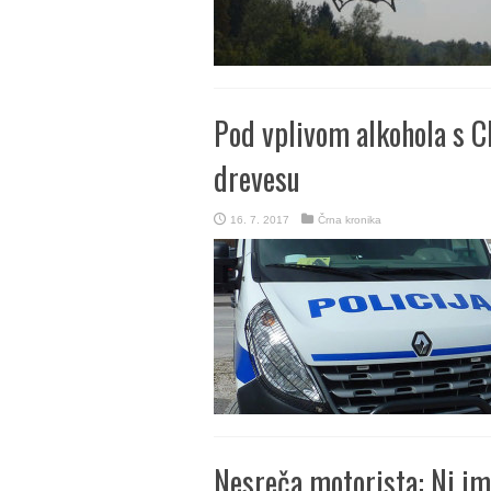
Pod vplivom alkohola s Cl
drevesu
16. 7. 2017
Črna kronika
Nesreča motorista: Ni imel