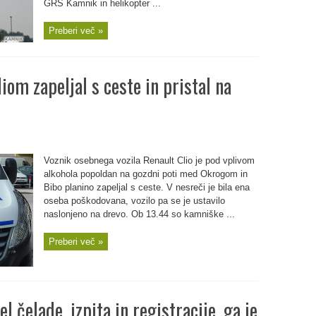
GRS Kamnik in helikopter ...
Preberi več »
iom zapeljal s ceste in pristal na
Voznik osebnega vozila Renault Clio je pod vplivom
alkohola popoldan na gozdni poti med Okrogom in
Bibo planino zapeljal s ceste. V nesreči je bila ena
oseba poškodovana, vozilo pa se je ustavilo
naslonjeno na drevo. Ob 13.44 so kamniške ...
Preberi več »
 čelade, izpita in registracije, ga je