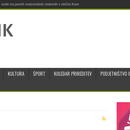
ne vode na javnih vodovodnih sistemih v občini Kamnik
KULTURA
ŠPORT
KOLEDAR PRIREDITEV
PODJETNIŠTVO I