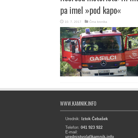
pa imel »pod kapo«
10. 7. 2017
Črna kronika
WWW.KAMNIK.INFO
Urednik:
Iztok Čebašek
Telefon:
041 923 922
E-mail:
urednistvo(at)kamnik.info