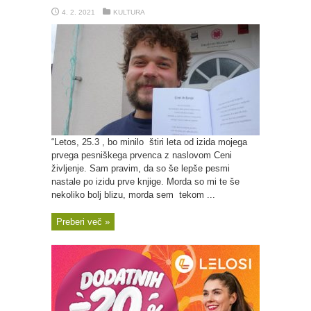
4. 2. 2021
KULTURA
“Letos, 25.3 , bo minilo štiri leta od izida mojega
prvega pesniškega prvenca z naslovom Ceni
življenje. Sam pravim, da so še lepše pesmi
nastale po izidu prve knjige. Morda so mi te še
nekoliko bolj blizu, morda sem tekom ...
Preberi več »