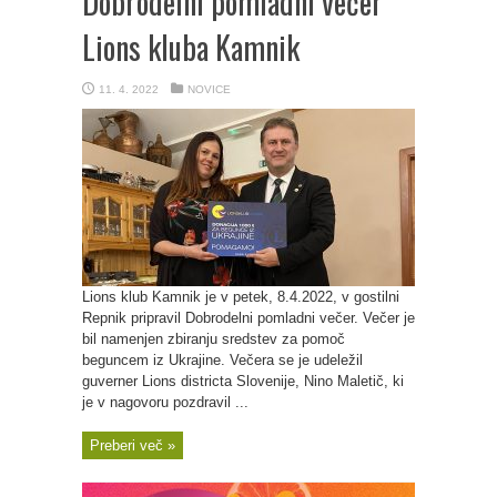
Dobrodelni pomladni večer
Lions kluba Kamnik
11. 4. 2022
NOVICE
Lions klub Kamnik je v petek, 8.4.2022, v gostilni
Repnik pripravil Dobrodelni pomladni večer. Večer je
bil namenjen zbiranju sredstev za pomoč
beguncem iz Ukrajine. Večera se je udeležil
guverner Lions districta Slovenije, Nino Maletič, ki
je v nagovoru pozdravil ...
Preberi več »