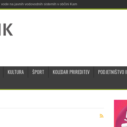
ne vode na javnih vodovodnih sistemih v občini Kamnik
KULTURA
ŠPORT
KOLEDAR PRIREDITEV
PODJETNIŠTVO I