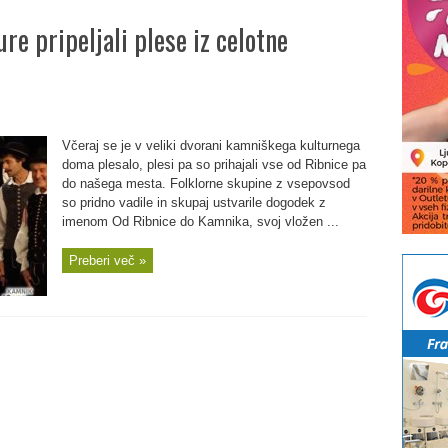
re pripeljali plese iz celotne
Včeraj se je v veliki dvorani kamniškega kulturnega
doma plesalo, plesi pa so prihajali vse od Ribnice pa
do našega mesta. Folklorne skupine z vsepovsod
so pridno vadile in skupaj ustvarile dogodek z
imenom Od Ribnice do Kamnika, svoj vložen ...
Preberi več »