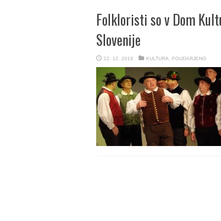
Folkloristi so v Dom Kultu
Slovenije
22. 12. 2019
KULTURA
,
POUDARJENO