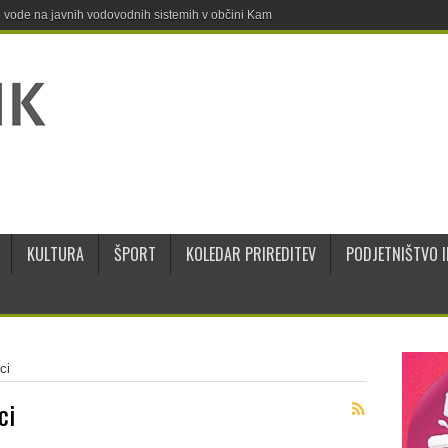
ne vode na javnih vodovodnih sistemih v občini Kamnik
KULTURA
ŠPORT
KOLEDAR PRIREDITEV
PODJETNIŠTVO I
ci
ci