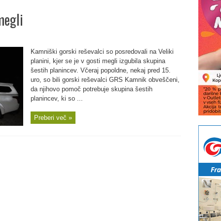
megli
Kamniški gorski reševalci so posredovali na Veliki
planini, kjer se je v gosti megli izgubila skupina
šestih planincev. Včeraj popoldne, nekaj pred 15.
uro, so bili gorski reševalci GRS Kamnik obveščeni,
da njihovo pomoč potrebuje skupina šestih
planincev, ki so ...
Preberi več »