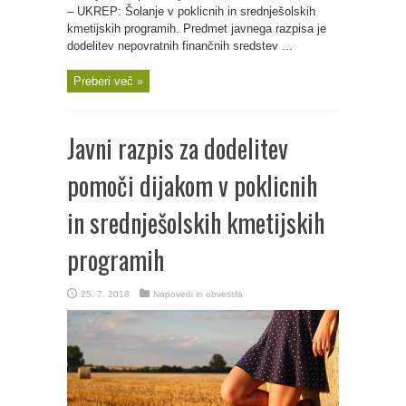
– UKREP: Šolanje v poklicnih in srednješolskih
kmetijskih programih. Predmet javnega razpisa je
dodelitev nepovratnih finančnih sredstev ...
Preberi več »
Javni razpis za dodelitev
pomoči dijakom v poklicnih
in srednješolskih kmetijskih
programih
25. 7. 2018
Napovedi in obvestila