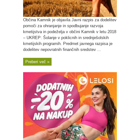
Občina Kamnik je objavila Javni razpis za dodelitev
pomoči za ohranjanje in spodbujanje razvoja
kmetijstva in podeželja v občini Kamnik v letu 2018
– UKREP: Šolanje v poklicnih in srednješolskih
kmetijskih programih. Predmet javnega razpisa je
dodelitev nepovratnih finančnih sredstev ...
Preberi več »