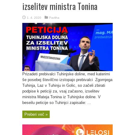
izselitev ministra Tonina
1. 4. 2020
Pavliha
Prizadeti prebivalci Tuhinjske doline, med katerimi
še posebej številčno izstopajo prebivalci Zgornjega
Tuhinja, Laz v Tuhinju in Golic, so začeli zbirati
podpise k peticiji za, vsaj začasno, izselitev
ministra Mateja Tonina iz Tuhinjske doline. V
beseilu peticije so Tuhinjci zapisalie: ...
Preberi več »