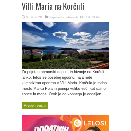
Villi Maria na Korčuli
30. 6. 2020
Napovedi in obvestila
,
POUDARJENO
Za prijeten obmorski dopust in bivanje na Korčuli
lahko, letos še posebej ugodno, najamete
klimatiziran apartma v Villi Maria. Korčula je rodno
mesto Marka Pola in ponuja veliko več, kot samo
sonce in morje. Otok je od kopnega je oddaljen ...
Preberi več »