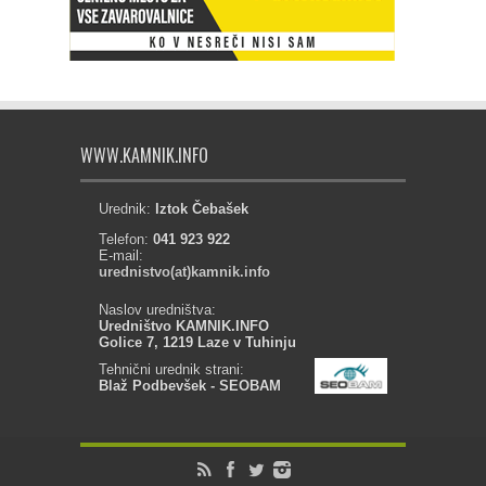
WWW.KAMNIK.INFO
Urednik:
Iztok Čebašek
Telefon:
041 923 922
E-mail:
urednistvo(at)kamnik.info
Naslov uredništva:
Uredništvo KAMNIK.INFO
Golice 7, 1219 Laze v Tuhinju
Tehnični urednik strani:
Blaž Podbevšek - SEOBAM