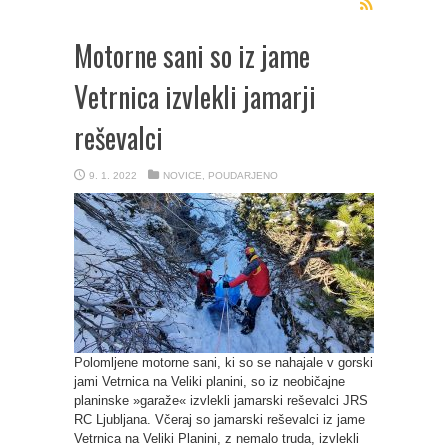
Motorne sani so iz jame
Vetrnica izvlekli jamarji
reševalci
9. 1. 2022
NOVICE
,
POUDARJENO
Polomljene motorne sani, ki so se nahajale v gorski
jami Vetrnica na Veliki planini, so iz neobičajne
planinske »garaže« izvlekli jamarski reševalci JRS
RC Ljubljana. Včeraj so jamarski reševalci iz jame
Vetrnica na Veliki Planini, z nemalo truda, izvlekli