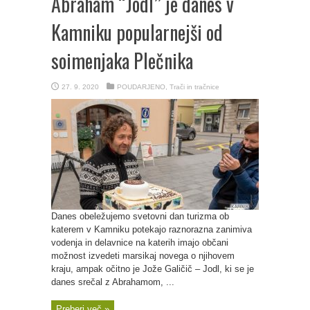
Abraham “Jodl” je danes v
Kamniku popularnejši od
soimenjaka Plečnika
27. 9. 2020
POUDARJENO
,
Trači in tračnice
Danes obeležujemo svetovni dan turizma ob
katerem v Kamniku potekajo raznorazna zanimiva
vodenja in delavnice na katerih imajo občani
možnost izvedeti marsikaj novega o njihovem
kraju, ampak očitno je Jože Galičič – Jodl, ki se je
danes srečal z Abrahamom, ...
Preberi več »