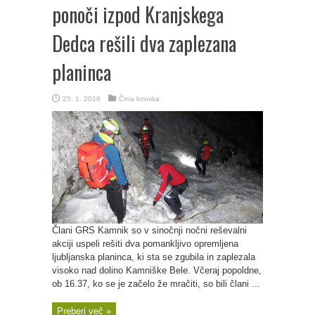
ponoči izpod Kranjskega
Dedca rešili dva zaplezana
planinca
25. 1. 2016
Črna kronika
Člani GRS Kamnik so v sinočnji nočni reševalni
akciji uspeli rešiti dva pomankljivo opremljena
ljubljanska planinca, ki sta se zgubila in zaplezala
visoko nad dolino Kamniške Bele. Včeraj popoldne,
ob 16.37, ko se je začelo že mračiti, so bili člani ...
Preberi več »