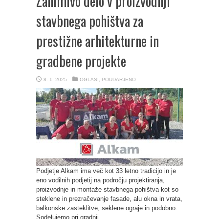
Zanimivo delo v proizvodnji
stavbnega pohištva za
prestižne arhitekturne in
gradbene projekte
8. 1. 2025
OGLASI
,
POUDARJENO
Podjetje Alkam ima več kot 33 letno tradicijo in je
eno vodilnih podjetij na področju projektiranja,
proizvodnje in montaže stavbnega pohištva kot so
steklene in prezračevanje fasade, alu okna in vrata,
balkonske zasteklitve, seklene ograje in podobno.
Sodelujemo pri gradnji ...