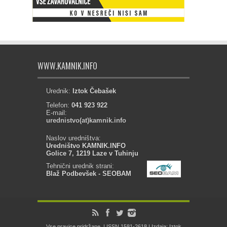
WWW.KAMNIK.INFO
Urednik:
Iztok Čebašek
Telefon:
041 923 922
E-mail:
urednistvo(at)kamnik.info
Naslov uredništva:
Uredništvo KAMNIK.INFO
Golice 7, 1219 Laze v Tuhinju
Tehnični urednik strani:
Blaž Podbevšek - SEOBAM
Vse pravice pridržane. | ISSN 1581-2618 | Izdaja: Iztok