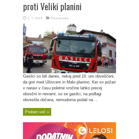
proti Veliki planini
1. 7. 2019
Črna kronika
Gasilci so bili danes, nekaj pred 10. uro obveščeni,
da gori med Ušivcem in Malo planino. Ker so požari
v naravi v času poletne vročine lahko precej
obsežni in nevarni, so se gasilci, na podlagi
obvestila občana, nemudoma podali na ...
Preberi več »