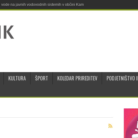
ne vode na javnih vodovodnih sistemih v občini Kamnik
KULTURA
ŠPORT
KOLEDAR PRIREDITEV
PODJETNIŠTVO I