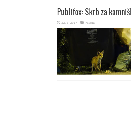
Publifox: Skrb za kamniš
22. 8. 2017
Pavliha