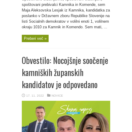
spoštovani prebivalci Kamnika in Komende, sem
Maja Aleksovska Lesjak iz Kamnika, kandidatka za
poslanko v Državnem zboru Republike Slovenije na
listi Socialnih demokratov v volilni enoti 1, volilnem
okraju 1010 za Kamnik in Komendo. Sem mati, ...
Preberi več »
Obvestilo: Nocojšnje soočenje
kamniških županskih
kandidatov je odpovedano
17. 11. 2022
NOVICE