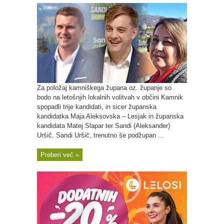
Za položaj kamniškega župana oz. županje so
bodo na letošnjih lokalnih volitvah v občini Kamnik
spopadli trije kandidati, in sicer županska
kandidatka Maja Aleksovska – Lesjak in županska
kandidata Matej Slapar ter Sandi (Aleksander)
Uršič. Sandi Uršič, trenutno še podžupan ...
Preberi več »