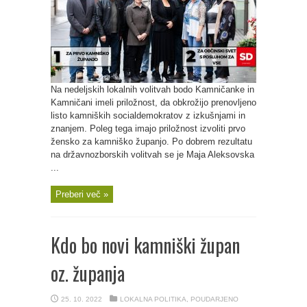
Na nedeljskih lokalnih volitvah bodo Kamničanke in
Kamničani imeli priložnost, da obkrožijo prenovljeno
listo kamniških socialdemokratov z izkušnjami in
znanjem. Poleg tega imajo priložnost izvoliti prvo
žensko za kamniško županjo. Po dobrem rezultatu
na državnozborskih volitvah se je Maja Aleksovska
...
Preberi več »
Kdo bo novi kamniški župan
oz. županja
25. 10. 2022
LOKALNA POLITIKA
,
POUDARJENO