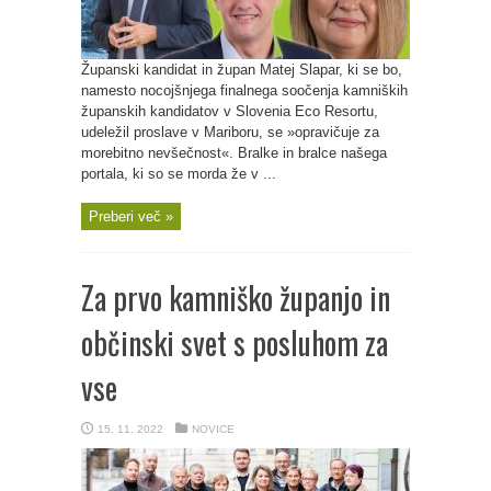
Županski kandidat in župan Matej Slapar, ki se bo,
namesto nocojšnjega finalnega soočenja kamniških
županskih kandidatov v Slovenia Eco Resortu,
udeležil proslave v Mariboru, se »opravičuje za
morebitno nevšečnost«. Bralke in bralce našega
portala, ki so se morda že v ...
Preberi več »
Za prvo kamniško županjo in
občinski svet s posluhom za
vse
15. 11. 2022
NOVICE