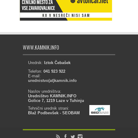
WWW.KAMNIK.INFO
Urednik:
Iztok Čebašek
Telefon:
041 923 922
E-mail:
urednistvo(at)kamnik.info
Naslov uredništva:
Uredništvo KAMNIK.INFO
Golice 7, 1219 Laze v Tuhinju
Tehnični urednik strani:
Blaž Podbevšek - SEOBAM