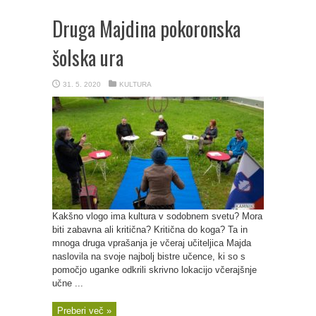
Druga Majdina pokoronska
šolska ura
31. 5. 2020
KULTURA
Kakšno vlogo ima kultura v sodobnem svetu? Mora
biti zabavna ali kritična? Kritična do koga? Ta in
mnoga druga vprašanja je včeraj učiteljica Majda
naslovila na svoje najbolj bistre učence, ki so s
pomočjo uganke odkrili skrivno lokacijo včerajšnje
učne ...
Preberi več »