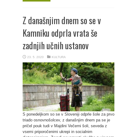
Z današnjim dnem so se v
Kamniku odprla vrata še
zadnjih učnih ustanov
23. 5. 2020
KULTURA
S ponedeljkom so se v Sloveniji odprle šole za prvo
triado osnovnošolcev, z današnjim dnem pa se je
pričel pouk tudi v Majdini Večerni šoli, seveda z
vsemi priporočenimi ukrepi in socialnim