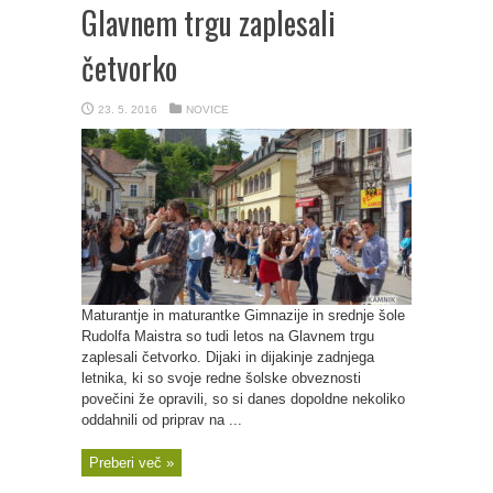
Glavnem trgu zaplesali
četvorko
23. 5. 2016
NOVICE
Maturantje in maturantke Gimnazije in srednje šole
Rudolfa Maistra so tudi letos na Glavnem trgu
zaplesali četvorko. Dijaki in dijakinje zadnjega
letnika, ki so svoje redne šolske obveznosti
povečini že opravili, so si danes dopoldne nekoliko
oddahnili od priprav na ...
Preberi več »