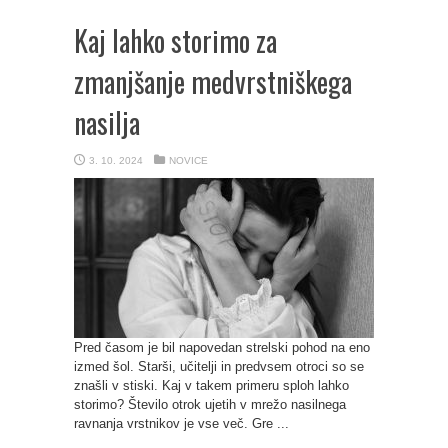
Kaj lahko storimo za
zmanjšanje medvrstniškega
nasilja
3. 10. 2024
NOVICE
Pred časom je bil napovedan strelski pohod na eno
izmed šol. Starši, učitelji in predvsem otroci so se
znašli v stiski. Kaj v takem primeru sploh lahko
storimo? Število otrok ujetih v mrežo nasilnega
ravnanja vrstnikov je vse več. Gre ...