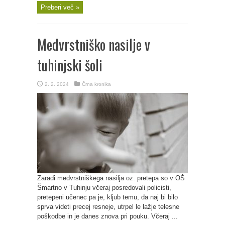
Preberi več »
Medvrstniško nasilje v
tuhinjski šoli
2. 2. 2024
Črna kronika
Zaradi medvrstniškega nasilja oz. pretepa so v OŠ
Šmartno v Tuhinju včeraj posredovali policisti,
pretepeni učenec pa je, kljub temu, da naj bi bilo
sprva videti precej resneje, utrpel le lažje telesne
poškodbe in je danes znova pri pouku. Včeraj ...