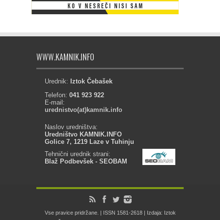
WWW.KAMNIK.INFO
Urednik:
Iztok Čebašek
Telefon:
041 923 922
E-mail:
urednistvo(at)kamnik.info
Naslov uredništva:
Uredništvo KAMNIK.INFO
Golice 7, 1219 Laze v Tuhinju
Tehnični urednik strani:
Blaž Podbevšek - SEOBAM
Vse pravice pridržane. | ISSN 1581-2618 | Izdaja: Iztok